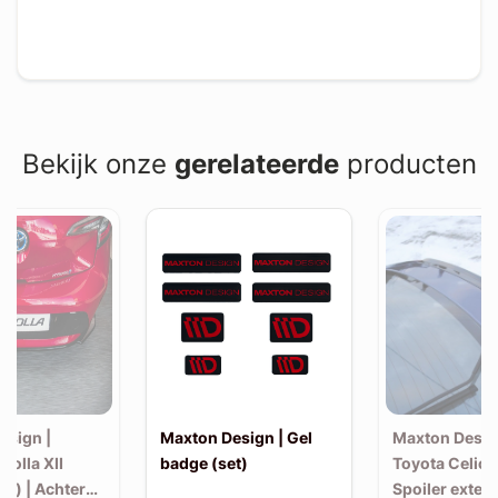
Bekijk onze
gerelateerde
producten
esign |
Maxton Design | Gel
Maxton Desig
rolla XII
badge (set)
Toyota Celica
k) | Achter
Spoiler exten