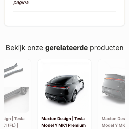
pagina.
Bekijk onze
gerelateerde
producten
sign | Tesla
Maxton Design | Tesla
Maxton Design
K1 (FL) |
Model Y MK1 Premium
Model Y MK1