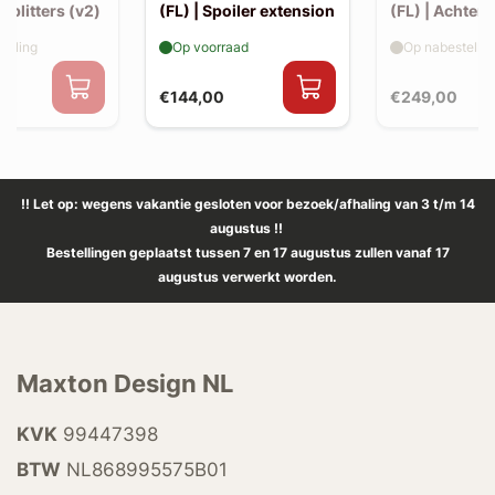
 splitters (v2)
(FL) | Spoiler extension
(FL) | Achter s
elling
Op voorraad
Op nabestellin
€144,00
€249,00
!! Let op: wegens vakantie gesloten voor bezoek/afhaling van 3 t/m 14
augustus !!
Bestellingen geplaatst tussen 7 en 17 augustus zullen vanaf 17
augustus verwerkt worden.
Maxton Design NL
KVK
99447398
BTW
NL868995575B01