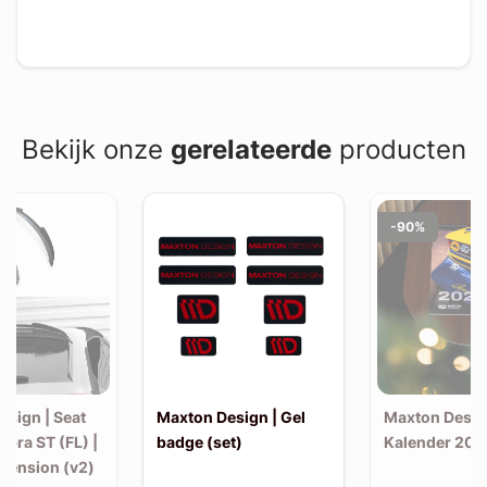
Bekijk onze
gerelateerde
producten
-90%
esign | Seat
Maxton Design | Gel
Maxton Desig
upra ST (FL) |
badge (set)
Kalender 202
xtension (v2)