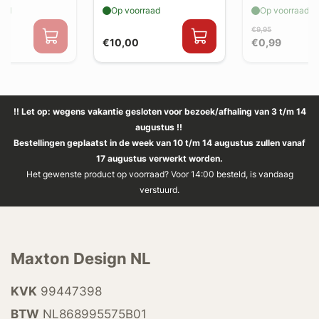
aad
Op voorraad
Op voorraad
€9,95
€10,00
€0,99
!! Let op: wegens vakantie gesloten voor bezoek/afhaling van 3 t/m 14
augustus !!
Bestellingen geplaatst in de week van 10 t/m 14 augustus zullen vanaf
17 augustus verwerkt worden.
Het gewenste product op voorraad? Voor 14:00 besteld, is vandaag
verstuurd.
Maxton Design NL
KVK
99447398
BTW
NL868995575B01