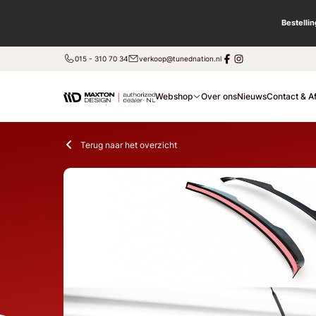
Bestelli
015 - 310 70 34
verkoop@tunednation.nl
Webshop
Over ons
Nieuws
Contact & A
Terug naar het overzicht