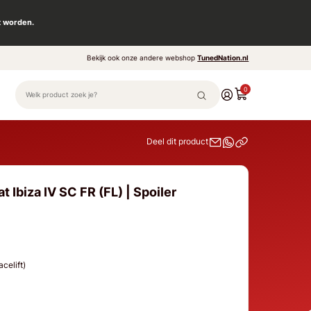
t worden.
Bekijk ook onze andere webshop
TunedNation.nl
0
Deel dit product
 Ibiza IV SC FR (FL) | Spoiler
acelift)