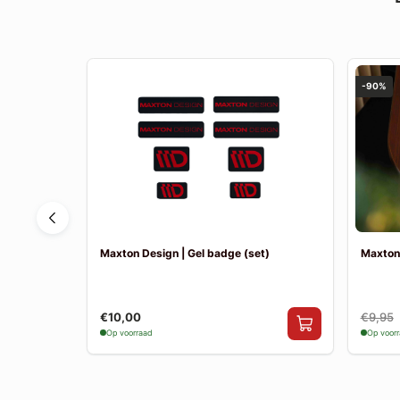
-90%
Cupra ST
Maxton Design | Gel badge (set)
Maxton
€10,00
€9,95
Op voorraad
Op voor