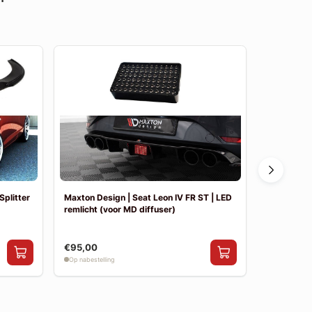
Splitter
Maxton Design | Seat Leon IV FR ST | LED
Maxton Des
remlicht (voor MD diffuser)
Diffuser &
€95,00
€414,00
Op nabestelling
Op voorraad