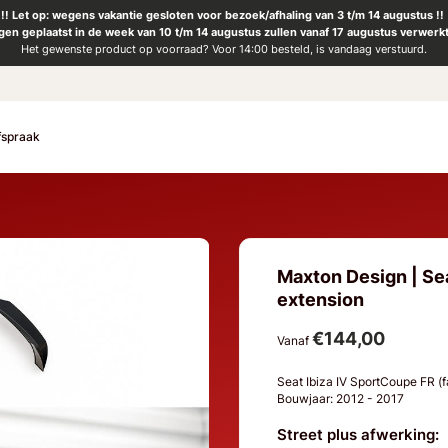
!! Let op: wegens vakantie gesloten voor bezoek/afhaling van 3 t/m 14 augustus !!
ngen geplaatst in de week van 10 t/m 14 augustus zullen vanaf 17 augustus verwerk
Het gewenste product op voorraad? Voor 14:00 besteld, is vandaag verstuurd.
fspraak
Maxton Design | Seat
extension
€144,00
Vanaf
Seat Ibiza IV SportCoupe FR (f
Bouwjaar: 2012 - 2017
Street plus afwerking: