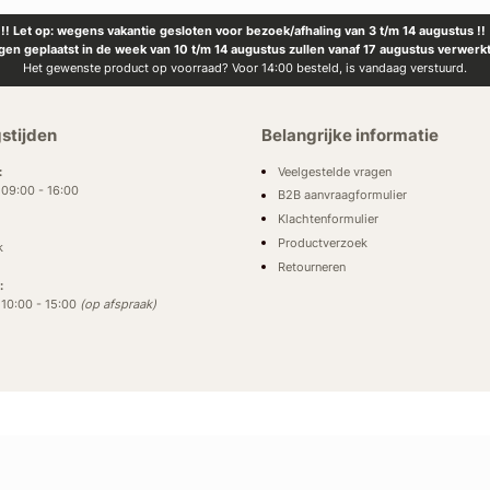
!! Let op: wegens vakantie gesloten voor bezoek/afhaling van 3 t/m 14 augustus !!
ngen geplaatst in de week van 10 t/m 14 augustus zullen vanaf 17 augustus verwerk
Het gewenste product op voorraad? Voor 14:00 besteld, is vandaag verstuurd.
stijden
Belangrijke informatie
Veelgestelde vragen
:
: 09:00 - 16:00
B2B aanvraagformulier
Klachtenformulier
Productverzoek
k
Retourneren
:
: 10:00 - 15:00
(op afspraak)