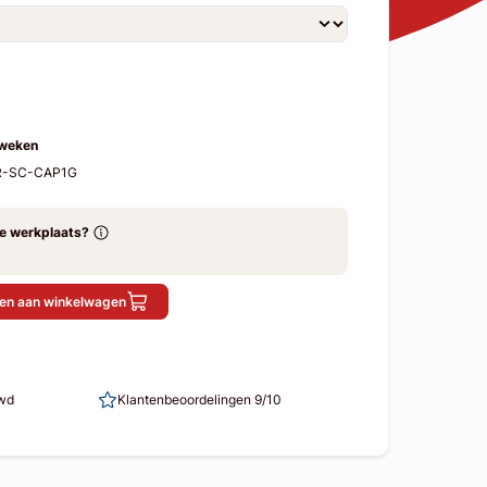
 weken
FR-SC-CAP1G
ze werkplaats?
en aan winkelwagen
uwd
Klantenbeoordelingen 9/10