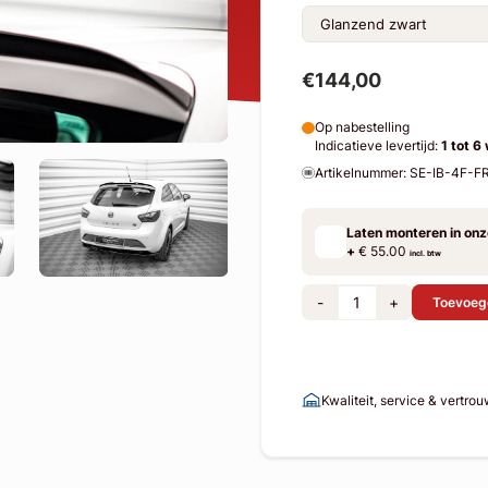
€144,00
Op nabestelling
Indicatieve levertijd:
1 tot 6
Artikelnummer: SE-IB-4F-
Laten monteren in on
+
€ 55.00
incl. btw
-
+
Toevoeg
Kwaliteit, service & vertro