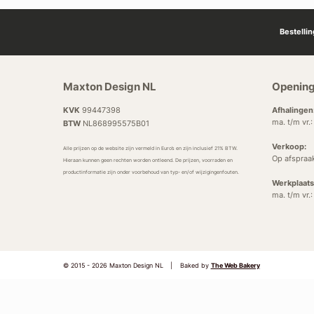
Bestelli
Maxton Design NL
Opening
KVK
99447398
Afhalingen
ma. t/m vr.
BTW
NL868995575B01
Verkoop:
Alle prijzen op de website zijn vermeld in Euro’s en zijn inclusief 21% BTW.
Op afspraa
Hieraan kunnen geen rechten worden ontleend. De prijzen, voorraden en
productinformatie zijn onder voorbehoud van typ- en/of wijzigingenfouten.
Werkplaats
ma. t/m vr.
© 2015 - 2026 Maxton Design NL
|
Baked by
The Web Bakery