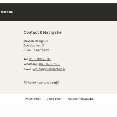
t worden.
Contact & Navigatie
Maxton Design NL
Overslagweg 5
2645 EK Delfgauw
Tel:
015 - 310 70 34
Whatsapp:
06 – 82387682
Email:
verkoop@tunednation.nl
Route naar ons bedrijf
Privacy Policy
|
Cookie Policy
|
Algemene voorwaarden