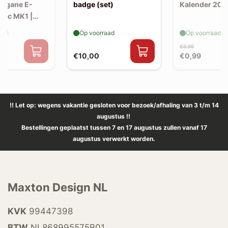
Megane E-
badge (set)
Kalender 202
tric MK1 |
litter
aad
Op voorraad
Op voorraad
€9,95
€10,00
€0,99
!! Let op: wegens vakantie gesloten voor bezoek/afhaling van 3 t/m 14
augustus !!
Bestellingen geplaatst tussen 7 en 17 augustus zullen vanaf 17
augustus verwerkt worden.
Maxton Design NL
KVK
99447398
BTW
NL868995575B01