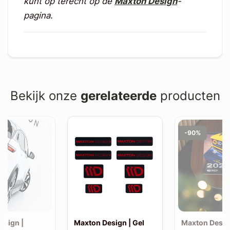
kunt op terecht op de
Maxton Design
-
pagina.
Bekijk onze
gerelateerde
producten
-90%
esign |
Maxton Design | Gel
Maxton Desig