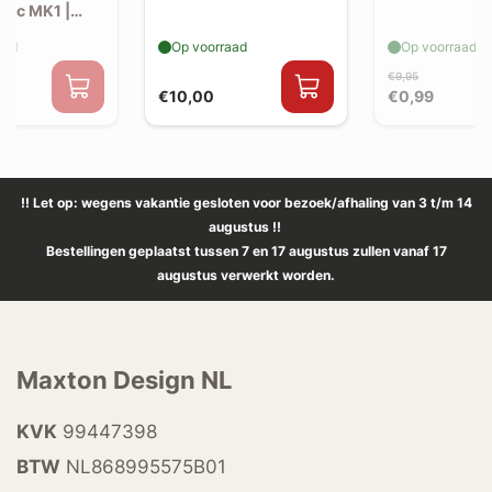
tric MK1 |
litter
aad
Op voorraad
Op voorraad
€9,95
€10,00
€0,99
!! Let op: wegens vakantie gesloten voor bezoek/afhaling van 3 t/m 14
augustus !!
Bestellingen geplaatst tussen 7 en 17 augustus zullen vanaf 17
augustus verwerkt worden.
Maxton Design NL
KVK
99447398
BTW
NL868995575B01