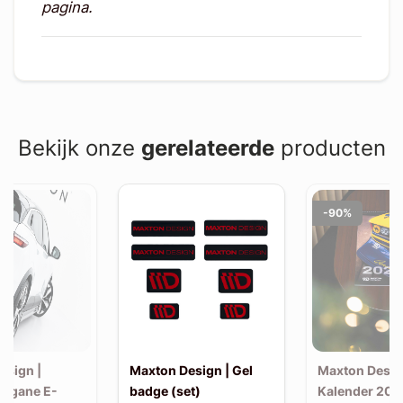
pagina.
Bekijk onze
gerelateerde
producten
-90%
esign |
Maxton Design | Gel
Maxton Desig
Megane E-
badge (set)
Kalender 202