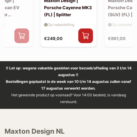
esign |
Maxton Design |
Maxton Desig
Macan EV
Porsche Cayenne MK3
Porsche Cay
iler
(FL) | Splitter
(SUV) (FL) | 
 (v2)
aad
Op nabestelling
Op nabestellin
€249,00
€861,00
!! Let op: wegens vakantie gesloten voor bezoek/afhaling van 3 t/m 14
augustus !!
Bestellingen geplaatst in de week van 10 t/m 14 augustus zullen vanaf
17 augustus verwerkt worden.
Het gewenste product op voorraad? Voor 14:00 besteld, is vandaag
verstuurd.
Maxton Design NL