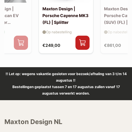
esign |
Maxton Design |
Maxton Desig
Macan EV
Porsche Cayenne MK3
Porsche Cay
iler
(FL) | Splitter
(SUV) (FL) | 
 (v2)
aad
Op nabestelling
Op nabestellin
€249,00
€861,00
!! Let op: wegens vakantie gesloten voor bezoek/afhaling van 3 t/m 14
augustus !!
Bestellingen geplaatst tussen 7 en 17 augustus zullen vanaf 17
augustus verwerkt worden.
Maxton Design NL