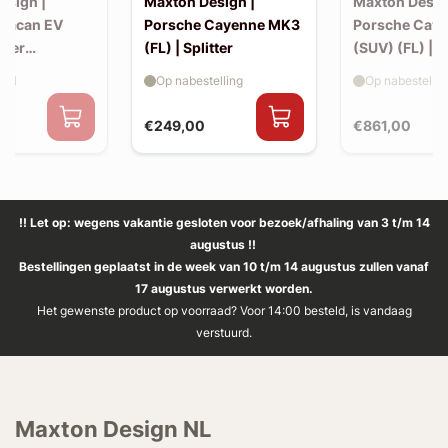
esign |
Maxton Design |
Maxton Desig
Macan EV
Porsche Cayenne MK3
Porsche Cay
iler
(FL) | Splitter
(SUV) (FL) | 
 (v2)
aad
Op nabestelling
Op nabestellin
€249,00
€861,00
!! Let op: wegens vakantie gesloten voor bezoek/afhaling van 3 t/m 14
augustus !!
Bestellingen geplaatst in de week van 10 t/m 14 augustus zullen vanaf
17 augustus verwerkt worden.
Het gewenste product op voorraad? Voor 14:00 besteld, is vandaag
verstuurd.
Maxton Design NL