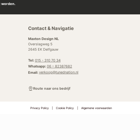
t worden.
Contact & Navigatie
Maxton Design NL
Overslagweg 5
2645 EK Delfgauw
Tel:
015 - 310 70 34
Whatsapp:
06 – 82387682
Email:
verkoop@tunednation.nl
Route naar ons bedrijf
Privacy Policy
|
Cookie Policy
|
Algemene voorwaarden