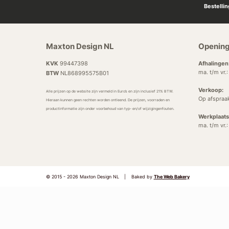
Bestelli
Maxton Design NL
Opening
KVK
99447398
Afhalingen
ma. t/m vr.
BTW
NL868995575B01
Verkoop:
Alle prijzen op de website zijn vermeld in Euro’s en zijn inclusief 21% BTW.
Op afspraa
Hieraan kunnen geen rechten worden ontleend. De prijzen, voorraden en
productinformatie zijn onder voorbehoud van typ- en/of wijzigingenfouten.
Werkplaats
ma. t/m vr.
© 2015 - 2026 Maxton Design NL
|
Baked by
The Web Bakery