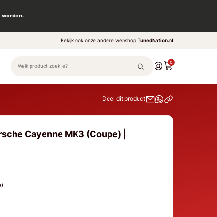
t worden.
Bekijk ook onze andere webshop
TunedNation.nl
0
Deel dit product
orsche Cayenne MK3 (Coupe) |
e)