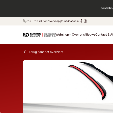
Bestelli
015 - 310 70 34
verkoop@tunednation.nl
Webshop
Over ons
Nieuws
Contact & A
Terug naar het overzicht