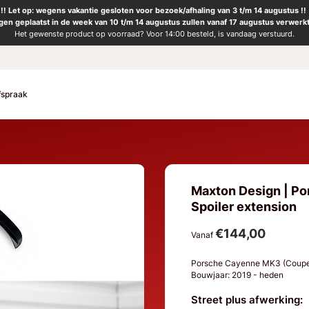
!! Let op: wegens vakantie gesloten voor bezoek/afhaling van 3 t/m 14 augustus !!
ngen geplaatst in de week van 10 t/m 14 augustus zullen vanaf 17 augustus verwerk
Het gewenste product op voorraad? Voor 14:00 besteld, is vandaag verstuurd.
fspraak
Maxton Design | P
Spoiler extension
€144,00
Vanaf
Porsche Cayenne MK3 (Coup
Bouwjaar: 2019 - heden
Street plus afwerking: