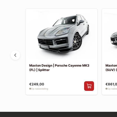
n EV MK1 |
Maxton Design | Porsche Cayenne MK3
Maxton
(FL) | Splitter
(SUV) (
€249,00
€861,
Op nabestelling
Op nabes