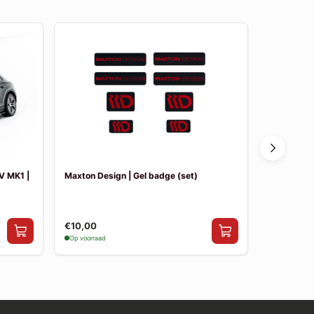
-90%
V MK1 |
Maxton Design | Gel badge (set)
Maxton Des
€10,00
€9,95
€0
Op voorraad
Op voorraad