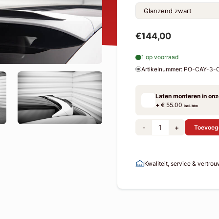
€144,00
1 op voorraad
Artikelnummer: PO-CAY-3
Laten monteren in on
+
€ 55.00
incl. btw
-
+
Toevoeg
Kwaliteit, service & vertro