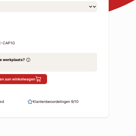
-C-CAP1G
ze werkplaats?
en aan winkelwagen
uwd
Klantenbeoordelingen 9/10