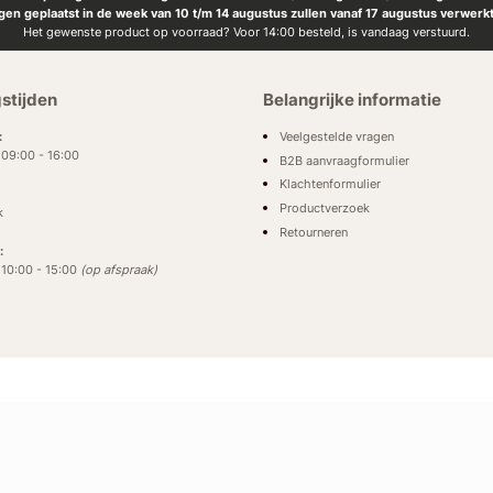
ngen geplaatst in de week van 10 t/m 14 augustus zullen vanaf 17 augustus verwerk
Het gewenste product op voorraad? Voor 14:00 besteld, is vandaag verstuurd.
stijden
Belangrijke informatie
Veelgestelde vragen
:
: 09:00 - 16:00
B2B aanvraagformulier
Klachtenformulier
Productverzoek
k
Retourneren
:
: 10:00 - 15:00
(op afspraak)