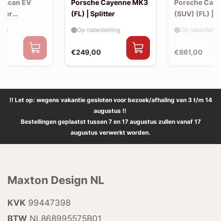
Macan EV
Porsche Cayenne MK3
Porsche Cay
iler
(FL) | Splitter
(SUV) (FL) | 
 (v2)
aad
Op nabestelling
Op nabestellin
€249,00
€861,00
!! Let op: wegens vakantie gesloten voor bezoek/afhaling van 3 t/m 14
augustus !!
Bestellingen geplaatst tussen 7 en 17 augustus zullen vanaf 17
augustus verwerkt worden.
Maxton Design NL
KVK
99447398
BTW
NL868995575B01