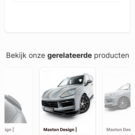
Bekijk onze
gerelateerde
producten
esign |
Maxton Design |
Maxton Desig