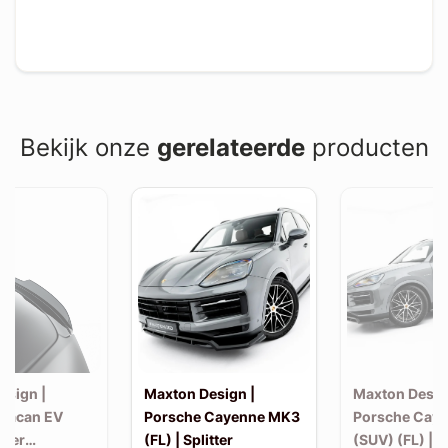
Bekijk onze
gerelateerde
producten
esign |
Maxton Design |
Maxton Desig
Macan EV
Porsche Cayenne MK3
Porsche Cay
iler
(FL) | Splitter
(SUV) (FL) | 