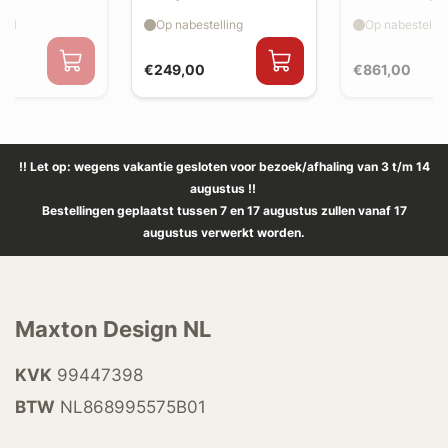
 (v2)
aad
Op nabestelling
Op nabestellin
€249,00
€861,00
!! Let op: wegens vakantie gesloten voor bezoek/afhaling van 3 t/m 14
augustus !!
Bestellingen geplaatst tussen 7 en 17 augustus zullen vanaf 17
augustus verwerkt worden.
Maxton Design NL
KVK
99447398
BTW
NL868995575B01