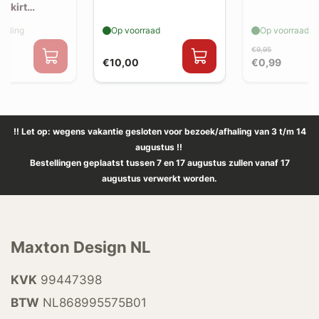
e skirt
elling
Op voorraad
Op voorraad
€9,95
€10,00
€0,99
!! Let op: wegens vakantie gesloten voor bezoek/afhaling van 3 t/m 14
augustus !!
Bestellingen geplaatst tussen 7 en 17 augustus zullen vanaf 17
augustus verwerkt worden.
Maxton Design NL
KVK
99447398
BTW
NL868995575B01