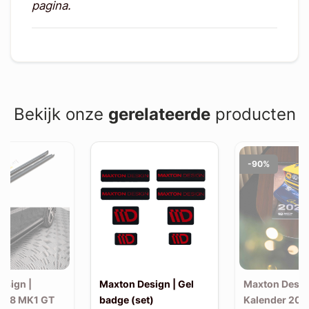
pagina.
Bekijk onze
gerelateerde
producten
-90%
esign |
Maxton Design | Gel
Maxton Desig
508 MK1 GT
badge (set)
Kalender 202