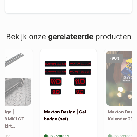
Bekijk onze
gerelateerde
producten
-90%
esign |
Maxton Design | Gel
Maxton Desig
508 MK1 GT
badge (set)
Kalender 202
e skirt
elling
Op voorraad
Op voorraad