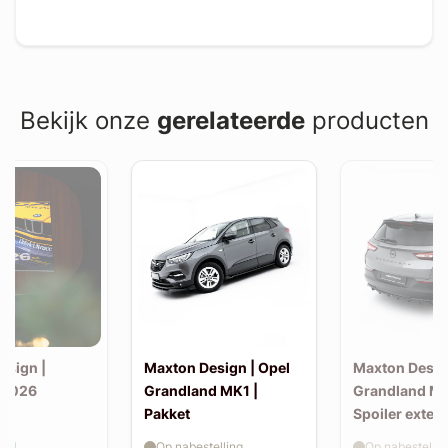
Bekijk onze
gerelateerde
producten
esign |
Maxton Design | Opel
Maxton Desig
 2026
Grandland MK1 |
Grandland MK
Pakket
Spoiler exten
aad
Op nabestelling
Op nabestellin