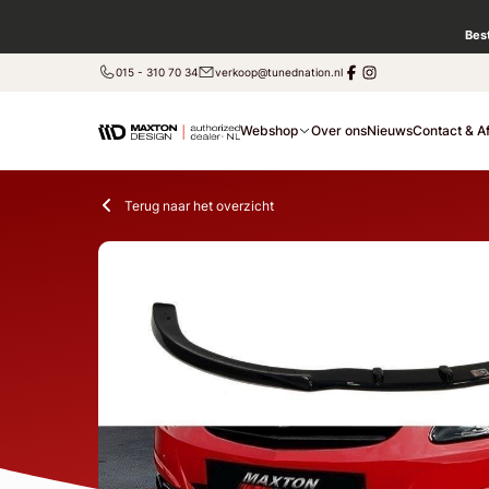
Bes
015 - 310 70 34
verkoop@tunednation.nl
Webshop
Over ons
Nieuws
Contact & A
Terug naar het overzicht