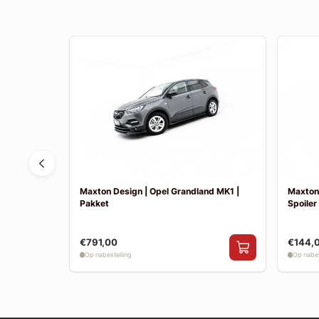
6
Maxton Design | Opel Grandland MK1 |
Maxton 
Pakket
Spoiler
€791,00
€144,
Op nabestelling
Op nabes