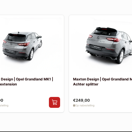
Design | Opel Grandland MK1 |
Maxton Design | Opel Grandland M
 extension
Achter splitter
00
€249,00
telling
Op nabestelling