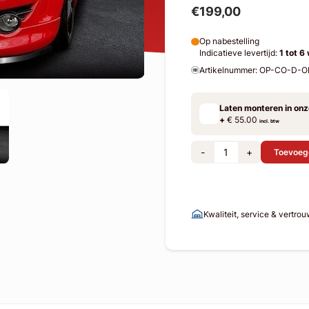
€199,00
Op nabestelling
Indicatieve levertijd:
1 tot 6
Artikelnummer: OP-CO-D-
Laten monteren in on
+
€ 55.00
incl. btw
-
+
Toevoeg
Kwaliteit, service & vertro