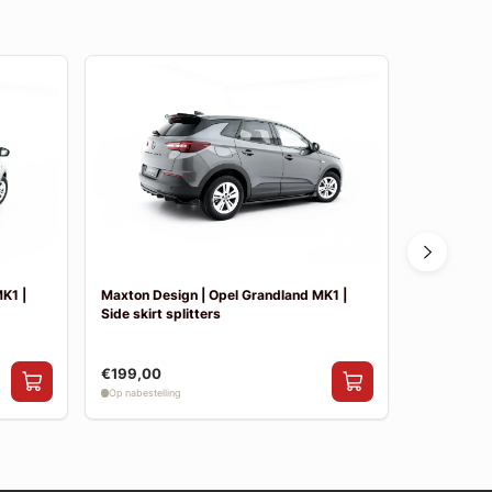
K1 |
Maxton Design | Opel Grandland MK1 |
Maxton Des
Side skirt splitters
Splitter
€199,00
€199,00
Op nabestelling
Op nabestelli