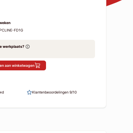
 weken
OPCLINE-FD1G
ze werkplaats?
en aan winkelwagen
uwd
Klantenbeoordelingen 9/10