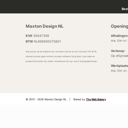
Bes
Maxton Design NL
Opening
KVK
99447398
Afhalingen
ma. t/m vr.
BTW
NL868995575B01
Verkoop:
Alle prijzen op de website zijn vermeld in Euro’s en zijn inclusief 21% BTW.
Op afspraa
Hieraan kunnen geen rechten worden ontleend. De prijzen, voorraden en
productinformatie zijn onder voorbehoud van typ- en/of wijzigingenfouten.
Werkplaats
ma. t/m vr.
© 2015 - 2026 Maxton Design NL
|
Baked by
The Web Bakery