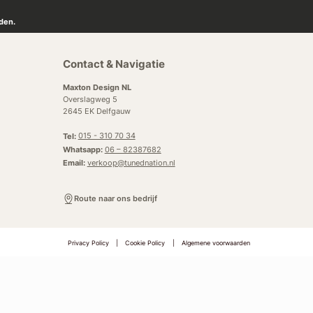
den.
Contact & Navigatie
Maxton Design NL
Overslagweg 5
2645 EK Delfgauw
Tel:
015 - 310 70 34
Whatsapp:
06 – 82387682
Email:
verkoop@tunednation.nl
Route naar ons bedrijf
Privacy Policy
|
Cookie Policy
|
Algemene voorwaarden