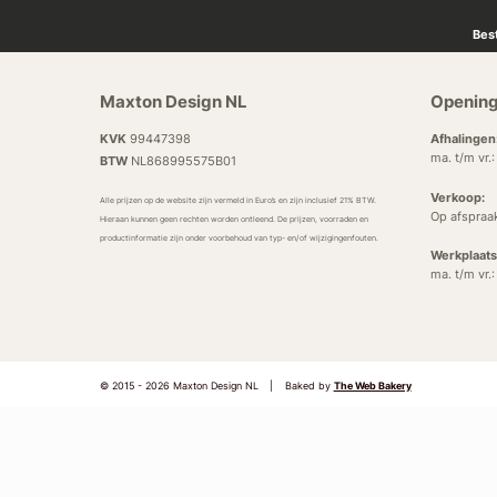
Bes
Maxton Design NL
Opening
KVK
99447398
Afhalingen
ma. t/m vr.
BTW
NL868995575B01
Verkoop:
Alle prijzen op de website zijn vermeld in Euro’s en zijn inclusief 21% BTW.
Op afspraa
Hieraan kunnen geen rechten worden ontleend. De prijzen, voorraden en
productinformatie zijn onder voorbehoud van typ- en/of wijzigingenfouten.
Werkplaats
ma. t/m vr.
© 2015 - 2026 Maxton Design NL
|
Baked by
The Web Bakery