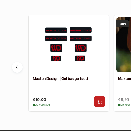
-90%
35 (FL) |
Maxton Design | Gel badge (set)
Maxton
€10,00
€9,95
Op voorraad
Op voor