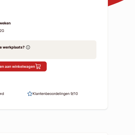
 weken
D2G
ze werkplaats?
en aan winkelwagen
uwd
Klantenbeoordelingen 9/10