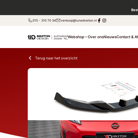
Bes
015 - 310 70 34
verkoop@tunednation.nl
Webshop
Over ons
Nieuws
Contact & A
Terug naar het overzicht