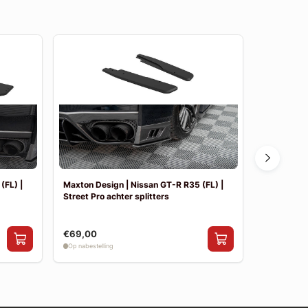
(FL) |
Maxton Design | Nissan GT-R R35 (FL) |
Maxton Des
Street Pro achter splitters
Street Pro 
€69,00
€169,00
Op nabestelling
Op nabestelli