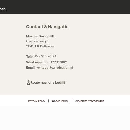
den.
Contact & Navigatie
Maxton Design NL
Overslagweg 5
2645 EK Delfgauw
Tel:
015 - 310 70 34
Whatsapp:
06 – 82387682
Email:
verkoop@tunednation.nl
Route naar ons bedrijf
Privacy Policy
|
Cookie Policy
|
Algemene voorwaarden