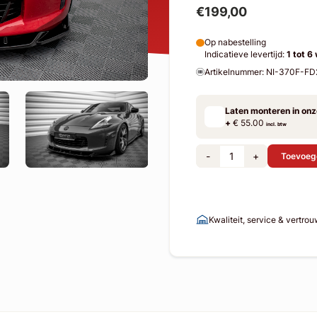
€199,00
Op nabestelling
Indicatieve levertijd:
1 tot 6
Artikelnummer: NI-370F-F
Laten monteren in on
+
€ 55.00
incl. btw
-
+
Toevoeg
Kwaliteit, service & vertro