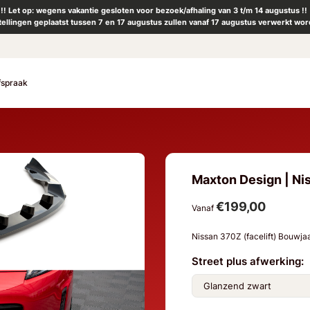
!! Let op: wegens vakantie gesloten voor bezoek/afhaling van 3 t/m 14 augustus !!
tellingen geplaatst tussen 7 en 17 augustus zullen vanaf 17 augustus verwerkt wor
fspraak
Maxton Design | Nis
€199,00
Vanaf
Nissan 370Z (facelift) Bouwj
Street plus afwerking: