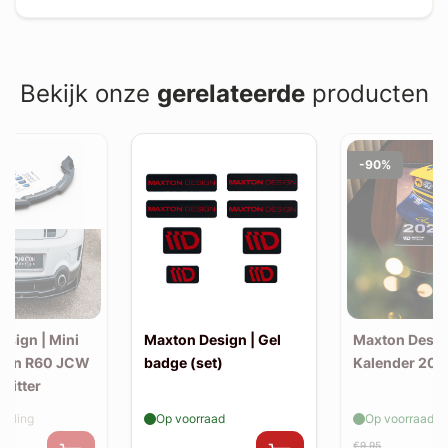
Bekijk onze
gerelateerde
producten
-90%
esign | Mini
Maxton Design | Gel
Maxton Desig
man R60 JCW
badge (set)
Kalender 202
plitter
elling
Op voorraad
Op voorraad
€9,95