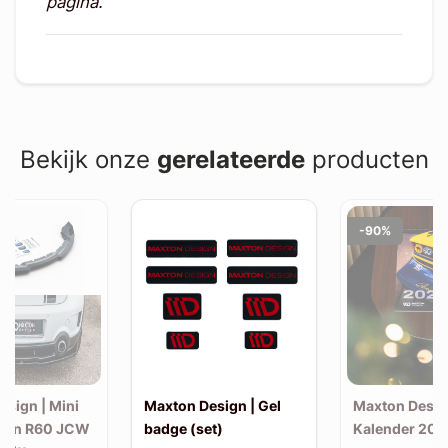
pagina.
Bekijk onze
gerelateerde
producten
-90%
esign | Mini
Maxton Design | Gel
Maxton Desig
man R60 JCW
badge (set)
Kalender 202