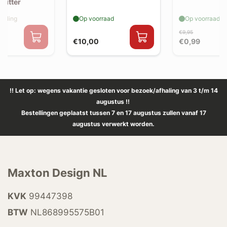
plitter
elling
Op voorraad
Op voorraad
€9,95
€10,00
€0,99
!! Let op: wegens vakantie gesloten voor bezoek/afhaling van 3 t/m 14
augustus !!
Bestellingen geplaatst tussen 7 en 17 augustus zullen vanaf 17
augustus verwerkt worden.
Maxton Design NL
KVK
99447398
BTW
NL868995575B01