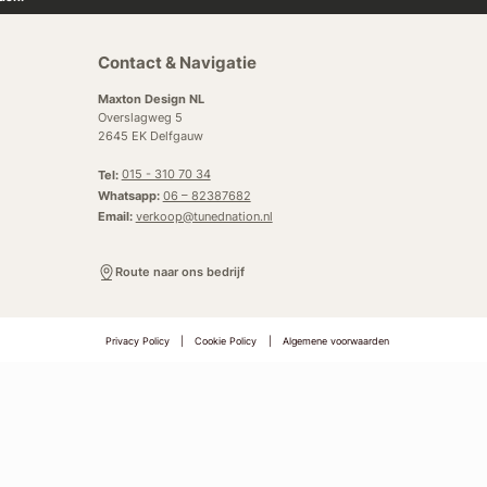
Contact & Navigatie
Maxton Design NL
Overslagweg 5
2645 EK Delfgauw
Tel:
015 - 310 70 34
Whatsapp:
06 – 82387682
Email:
verkoop@tunednation.nl
Route naar ons bedrijf
Privacy Policy
|
Cookie Policy
|
Algemene voorwaarden