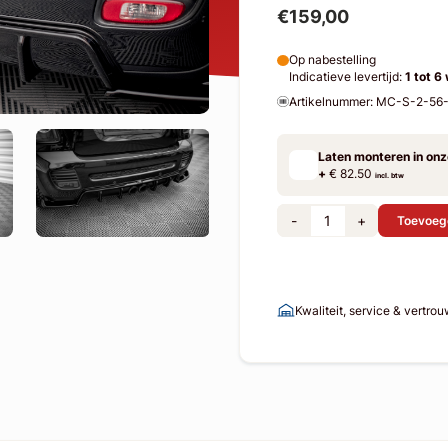
€159,00
Op nabestelling
Indicatieve levertijd:
1 tot 6
Artikelnummer: MC-S-2-5
Laten monteren in on
+
€ 82.50
incl. btw
-
+
Toevoeg
Kwaliteit, service & vertro