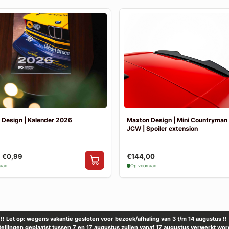
 Design | Kalender 2026
Maxton Design | Mini Countryman
JCW | Spoiler extension
€0,99
€144,00
raad
Op voorraad
!! Let op: wegens vakantie gesloten voor bezoek/afhaling van 3 t/m 14 augustus !!
tellingen geplaatst tussen 7 en 17 augustus zullen vanaf 17 augustus verwerkt wor