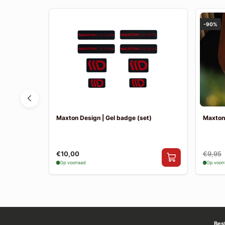
-90%
man R60
Maxton Design | Gel badge (set)
Maxton
€10,00
€9,95
Op voorraad
Op voor
Bes