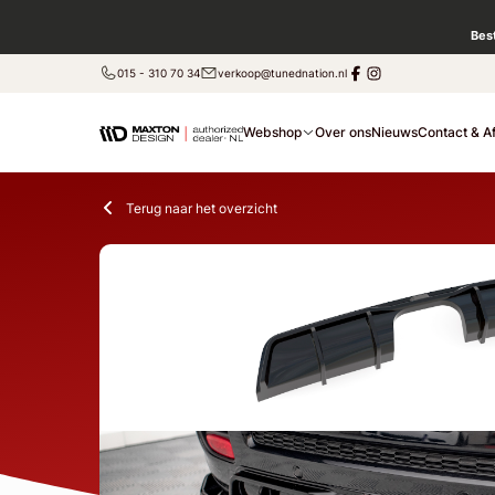
Bes
015 - 310 70 34
verkoop@tunednation.nl
Webshop
Over ons
Nieuws
Contact & A
Terug naar het overzicht