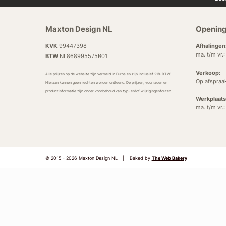
Maxton Design NL
Opening
KVK
99447398
Afhalingen
ma. t/m vr.
BTW
NL868995575B01
Verkoop:
Alle prijzen op de website zijn vermeld in Euro’s en zijn inclusief 21% BTW.
Op afspraa
Hieraan kunnen geen rechten worden ontleend. De prijzen, voorraden en
productinformatie zijn onder voorbehoud van typ- en/of wijzigingenfouten.
Werkplaats
ma. t/m vr.
© 2015 - 2026 Maxton Design NL
|
Baked by
The Web Bakery