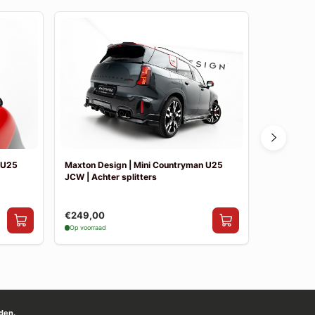
 U25
Maxton Design | Mini Countryman U25
Maxton Des
JCW | Achter splitters
JCW | Side 
€249,00
€199,00
Op voorraad
Op voorraad
den.