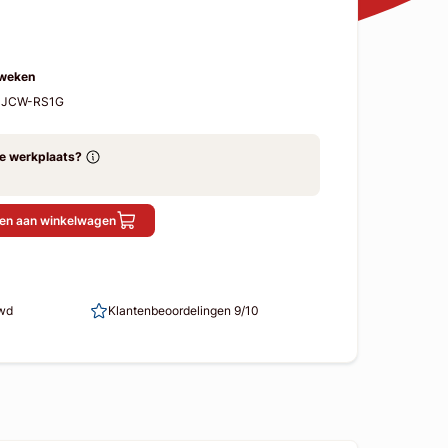
 weken
6-JCW-RS1G
ze werkplaats?
en aan winkelwagen
uwd
Klantenbeoordelingen 9/10