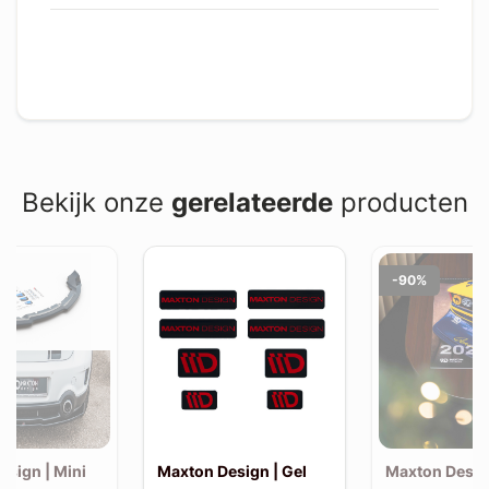
Bekijk onze
gerelateerde
producten
-90%
esign | Mini
Maxton Design | Gel
Maxton Desig