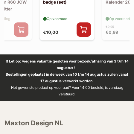
man R60 JCW
badge (set)
Kalender 202
plitter
elling
Op voorraad
Op voorraad
€9,95
€10,00
€0,99
!! Let op: wegens vakantie gesloten voor bezoek/afhaling van 3 t/m 14
augustus !!
Bestellingen geplaatst in de week van 10 t/m 14 augustus zullen vanaf
17 augustus verwerkt worden.
Het gewenste product op voorraad? Voor 14:00 besteld, is vandaag
verstuurd.
Maxton Design NL