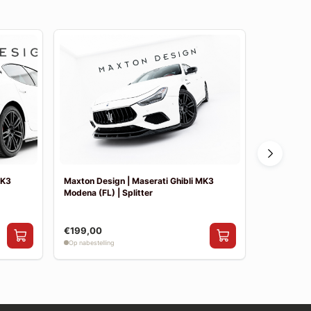
MK3
Maxton Design | Maserati Ghibli MK3
Maxton Des
Modena (FL) | Splitter
(FL) | Spoi
€199,00
€144,00
Op nabestelling
Op nabestelli