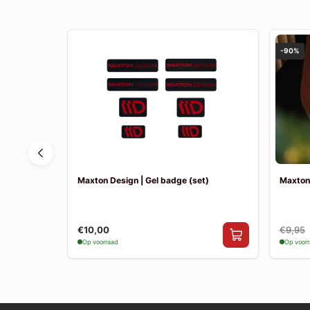
-90%
ante MK1 GT
Maxton Design | Gel badge (set)
Maxton
€10,00
€9,95
Op voorraad
Op voor