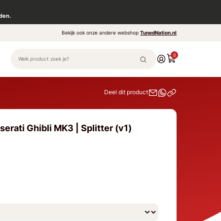
den.
Bekijk ook onze andere webshop
TunedNation.nl
0
Deel dit product
erati Ghibli MK3 | Splitter (v1)