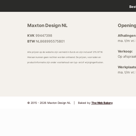
Bes
Maxton Design NL
Opening
KVK
99447398
Afhalingen
ma. t/m vr.
BTW
NL868995575B01
Verkoop:
Alle prijzen op de website zijn vermeld in Euro’s en zijn inclusief 21% BTW.
Op afspraa
Hieraan kunnen geen rechten worden ontleend. De prijzen, voorraden en
productinformatie zijn onder voorbehoud van typ- en/of wijzigingenfouten.
Werkplaats
ma. t/m vr.
© 2015 - 2026 Maxton Design NL
|
Baked by
The Web Bakery