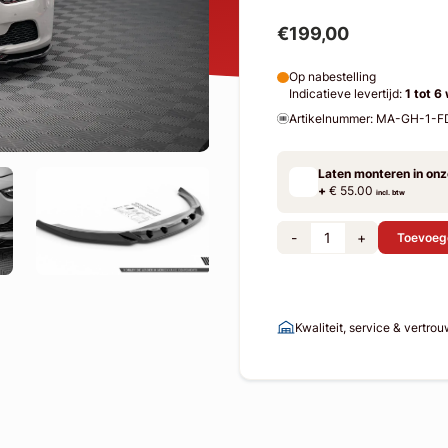
€199,00
Op nabestelling
Indicatieve levertijd:
1 tot 6
Artikelnummer: MA-GH-1-F
Laten monteren in on
+
€ 55.00
incl. btw
-
+
Toevoeg
Kwaliteit, service & vertro