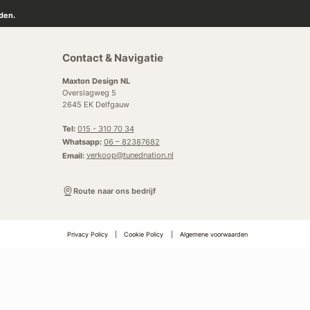
den.
Contact & Navigatie
Maxton Design NL
Overslagweg 5
2645 EK Delfgauw
Tel:
015 - 310 70 34
Whatsapp:
06 – 82387682
Email:
verkoop@tunednation.nl
Route naar ons bedrijf
Privacy Policy
|
Cookie Policy
|
Algemene voorwaarden