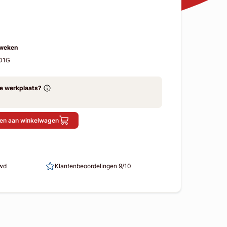
 weken
D1G
ze werkplaats?
en aan winkelwagen
uwd
Klantenbeoordelingen 9/10