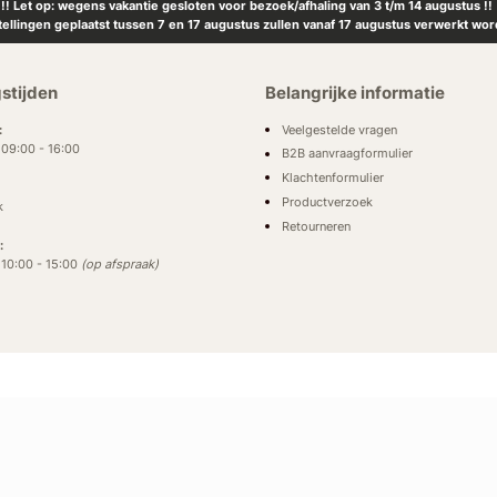
!! Let op: wegens vakantie gesloten voor bezoek/afhaling van 3 t/m 14 augustus !!
tellingen geplaatst tussen 7 en 17 augustus zullen vanaf 17 augustus verwerkt wor
stijden
Belangrijke informatie
Veelgestelde vragen
:
: 09:00 - 16:00
B2B aanvraagformulier
Klachtenformulier
Productverzoek
k
Retourneren
:
: 10:00 - 15:00
(op afspraak)