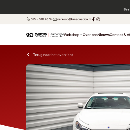
Bes
015 - 310 70 34
verkoop@tunednation.nl
Webshop
Over ons
Nieuws
Contact & A
Terug naar het overzicht