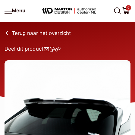
0
Menu
Terug naar het overzicht
Deel dit product