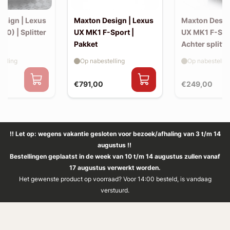
esign | Lexus
Maxton Design | Lexus
Maxton Desig
10) | Splitter
UX MK1 F-Sport |
UX MK1 F-Spo
Pakket
Achter splitte
elling
Op nabestelling
Op nabestellin
€791,00
€249,00
!! Let op: wegens vakantie gesloten voor bezoek/afhaling van 3 t/m 14
augustus !!
Bestellingen geplaatst in de week van 10 t/m 14 augustus zullen vanaf
17 augustus verwerkt worden.
Het gewenste product op voorraad? Voor 14:00 besteld, is vandaag
verstuurd.