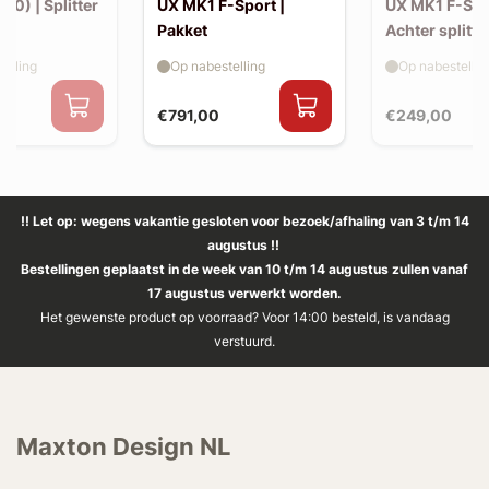
10) | Splitter
UX MK1 F-Sport |
UX MK1 F-Spo
Pakket
Achter splitte
elling
Op nabestelling
Op nabestellin
€791,00
€249,00
!! Let op: wegens vakantie gesloten voor bezoek/afhaling van 3 t/m 14
augustus !!
Bestellingen geplaatst in de week van 10 t/m 14 augustus zullen vanaf
17 augustus verwerkt worden.
Het gewenste product op voorraad? Voor 14:00 besteld, is vandaag
verstuurd.
Maxton Design NL