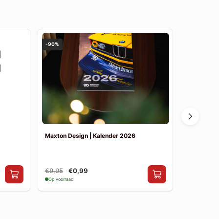
-90%
Maxton Design | Kalender 2026
Maxton Des
(FL) | Split
€9,95
€0,99
€199,00
Op voorraad
Op nabestelli