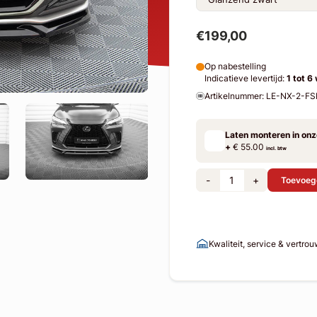
€199,00
Op nabestelling
Indicatieve levertijd:
1 tot 6
Artikelnummer: LE-NX-2-
Laten monteren in on
+
€ 55.00
incl. btw
-
+
Toevoeg
Kwaliteit, service & vertro