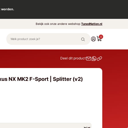
t worden.
Bekijk ook onze andere webshop
TunedNation.nl
0
Deel dit product
us NX MK2 F-Sport | Splitter (v2)