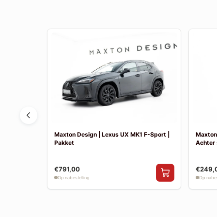
(L10) |
Maxton Design | Lexus UX MK1 F-Sport |
Maxton 
Pakket
Achter 
€791,00
€249,
Op nabestelling
Op nabes