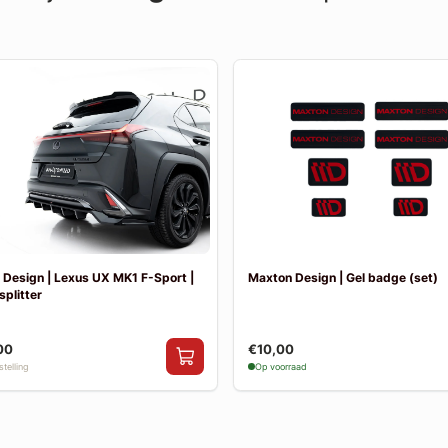
Design | Lexus UX MK1 F-Sport |
Maxton Design | Gel badge (set)
splitter
00
€10,00
telling
Op voorraad