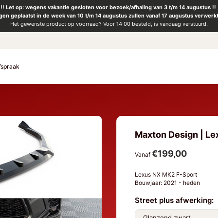
!! Let op: wegens vakantie gesloten voor bezoek/afhaling van 3 t/m 14 augustus !!
ngen geplaatst in de week van 10 t/m 14 augustus zullen vanaf 17 augustus verwerk
Het gewenste product op voorraad? Voor 14:00 besteld, is vandaag verstuurd.
fspraak
Maxton Design | Lex
€199,00
Vanaf
Lexus NX MK2 F-Sport
Bouwjaar: 2021 - heden
Street plus afwerking: