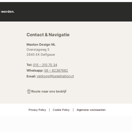
t worden.
Contact & Navigatie
Maxton Design NL
Overslagweg 5
2645 EK Delfgauw
Tel:
015 - 310 70 34
Whatsapp:
06 – 82387682
Email:
verkoop@tunednation.nl
Route naar ons bedrijf
Privacy Policy
|
Cookie Policy
|
Algemene voorwaarden