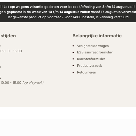
!! Let op: wegens vakantie gesloten voor bezoek/afhaling van 3 t/m 14 augustus !!
ngen geplaatst in de week van 10 t/m 14 augustus zullen vanaf 17 augustus verwerk
Het gewenste product op voorraad? Voor 14:00 besteld, is vandaag verstuurd.
stijden
Belangrijke informatie
Veelgestelde vragen
:
: 09:00 - 16:00
B2B aanvraagformulier
Klachtenformulier
Productverzoek
k
Retourneren
:
: 10:00 - 15:00
(op afspraak)