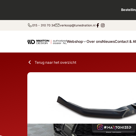
Bestelli
015 - 310 70 34
verkoop@tunednation.nl
Webshop
Over ons
Nieuws
Contact & A
Terug naar het overzicht