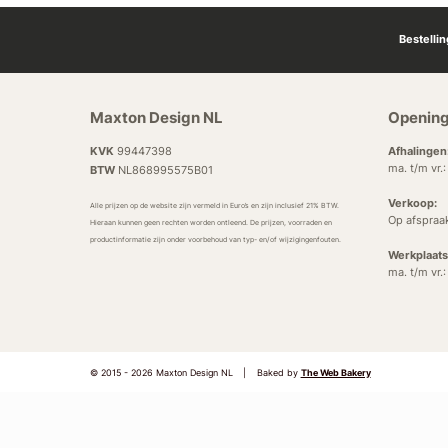
Bestelli
Maxton Design NL
Opening
KVK
99447398
Afhalingen
ma. t/m vr.
BTW
NL868995575B01
Verkoop:
Alle prijzen op de website zijn vermeld in Euro’s en zijn inclusief 21% BTW.
Op afspraa
Hieraan kunnen geen rechten worden ontleend. De prijzen, voorraden en
productinformatie zijn onder voorbehoud van typ- en/of wijzigingenfouten.
Werkplaats
ma. t/m vr.
© 2015 - 2026 Maxton Design NL
|
Baked by
The Web Bakery