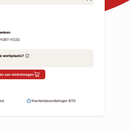
 weken
FSPORT-FD2G
ze werkplaats?
en aan winkelwagen
uwd
Klantenbeoordelingen 9/10