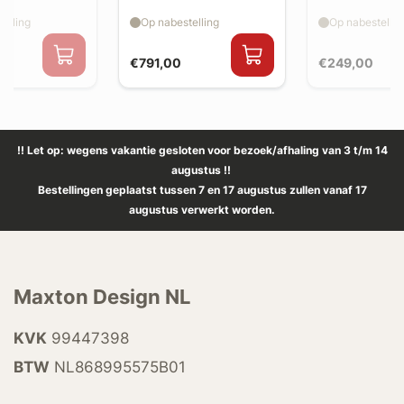
elling
Op nabestelling
Op nabestellin
€791,00
€249,00
!! Let op: wegens vakantie gesloten voor bezoek/afhaling van 3 t/m 14
augustus !!
Bestellingen geplaatst tussen 7 en 17 augustus zullen vanaf 17
augustus verwerkt worden.
Maxton Design NL
KVK
99447398
BTW
NL868995575B01