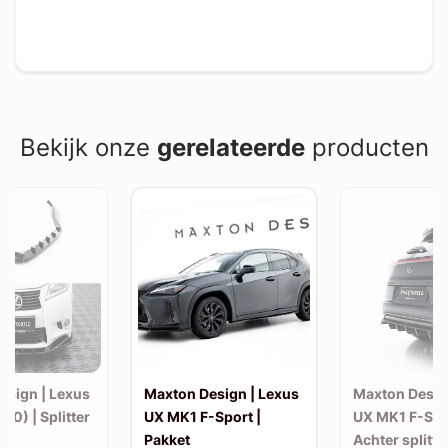
Bekijk onze
gerelateerde
producten
esign | Lexus
Maxton Design | Lexus
Maxton Desig
10) | Splitter
UX MK1 F-Sport |
UX MK1 F-Spo
Pakket
Achter splitte