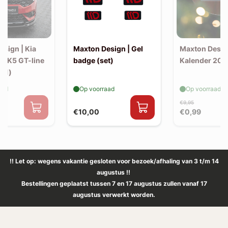
sign | Kia
Maxton Design | Gel
Maxton Desig
 MK5 GT-line
badge (set)
Kalender 202
(v1)
aad
Op voorraad
Op voorraad
€9,95
€10,00
€0,99
!! Let op: wegens vakantie gesloten voor bezoek/afhaling van 3 t/m 14
augustus !!
Bestellingen geplaatst tussen 7 en 17 augustus zullen vanaf 17
augustus verwerkt worden.