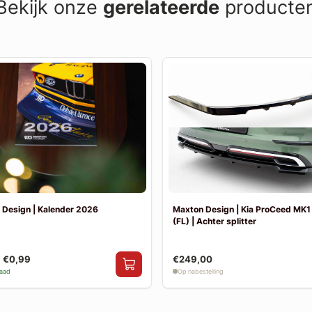
Bekijk onze
gerelateerde
producte
 Design | Kalender 2026
Maxton Design | Kia ProCeed MK1 
(FL) | Achter splitter
€0,99
€249,00
raad
Op nabestelling