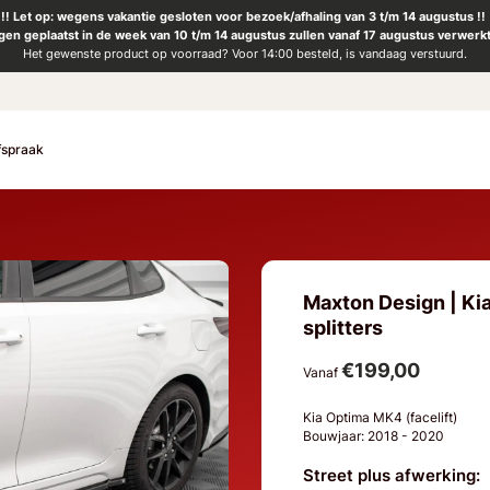
!! Let op: wegens vakantie gesloten voor bezoek/afhaling van 3 t/m 14 augustus !!
ngen geplaatst in de week van 10 t/m 14 augustus zullen vanaf 17 augustus verwerk
Het gewenste product op voorraad? Voor 14:00 besteld, is vandaag verstuurd.
fspraak
Maxton Design | Kia
splitters
€199,00
Vanaf
Kia Optima MK4 (facelift)
Bouwjaar: 2018 - 2020
Street plus afwerking: