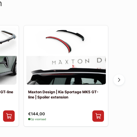
n
GT-line
Maxton Design | Kia Sportage MK5 GT-
Maxton Des
line | Spoiler extension
line | Achte
€144,00
€249,00
Op voorraad
Op voorraad