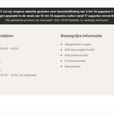
!! Let op: wegens vakantie gesloten voor bezoek/afhaling van 3 t/m 14 augustus !!
ngen geplaatst in de week van 10 t/m 14 augustus zullen vanaf 17 augustus verwerk
Het gewenste product op voorraad? Voor 14:00 besteld, is vandaag verstuurd.
stijden
Belangrijke informatie
Veelgestelde vragen
:
: 09:00 - 16:00
B2B aanvraagformulier
Klachtenformulier
Productverzoek
k
Retourneren
:
: 10:00 - 15:00
(op afspraak)