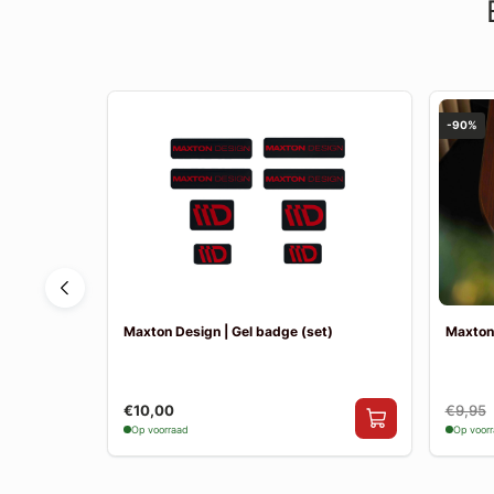
-90%
 MK5 GT-
Maxton Design | Gel badge (set)
Maxton
€10,00
€9,95
Op voorraad
Op voor