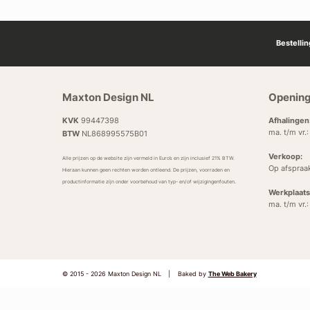
Bestelli
Maxton Design NL
Opening
KVK
99447398
Afhalingen
ma. t/m vr.
BTW
NL868995575B01
Verkoop:
Alle prijzen op de website zijn vermeld in Euro’s en zijn inclusief 21% BTW.
Op afspraa
Hieraan kunnen geen rechten worden ontleend. De prijzen, voorraden en
productinformatie zijn onder voorbehoud van typ- en/of wijzigingenfouten.
Werkplaats
ma. t/m vr.
© 2015 - 2026 Maxton Design NL
|
Baked by
The Web Bakery