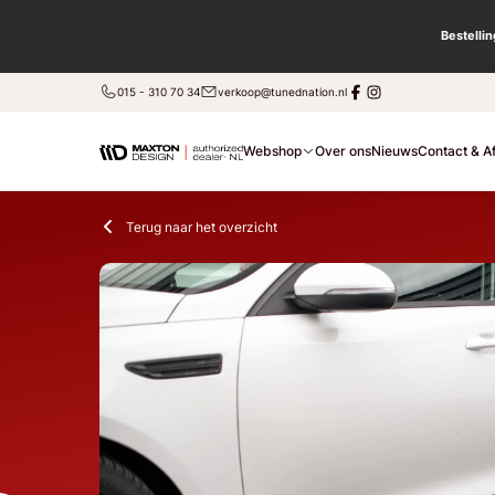
Bestelli
015 - 310 70 34
verkoop@tunednation.nl
Webshop
Over ons
Nieuws
Contact & A
Terug naar het overzicht