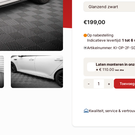
€199,00
Op nabestelling
Indicatieve levertijd:
1 tot 6
Artikelnummer: KI-OP-2F-S
Laten monteren in on
+
€ 110.00
incl. btw
-
+
Toevoeg
Kwaliteit, service & vertro