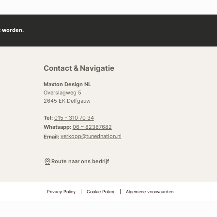
t worden.
Contact & Navigatie
Maxton Design NL
Overslagweg 5
2645 EK Delfgauw
Tel:
015 - 310 70 34
Whatsapp:
06 – 82387682
Email:
verkoop@tunednation.nl
Route naar ons bedrijf
Privacy Policy
|
Cookie Policy
|
Algemene voorwaarden