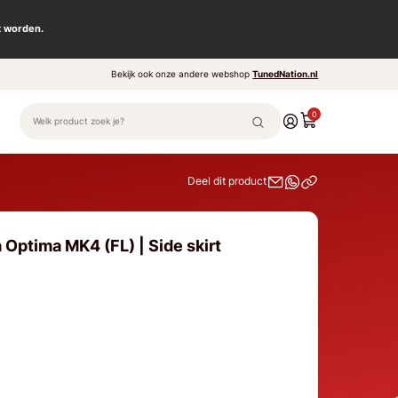
t worden.
Bekijk ook onze andere webshop
TunedNation.nl
0
Deel dit product
 Optima MK4 (FL) | Side skirt