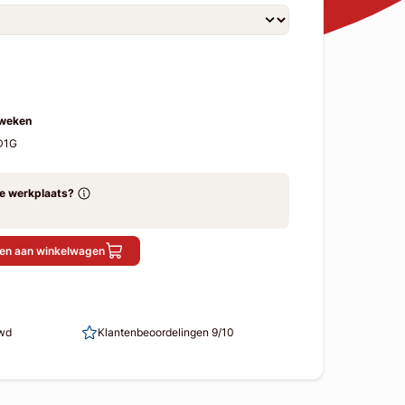
 weken
D1G
ze werkplaats?
en aan winkelwagen
uwd
Klantenbeoordelingen 9/10