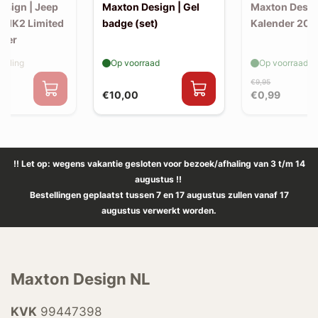
esign | Jeep
Maxton Design | Gel
Maxton Desig
 MK2 Limited
badge (set)
Kalender 202
itter
elling
Op voorraad
Op voorraad
€9,95
€10,00
€0,99
!! Let op: wegens vakantie gesloten voor bezoek/afhaling van 3 t/m 14
augustus !!
Bestellingen geplaatst tussen 7 en 17 augustus zullen vanaf 17
augustus verwerkt worden.
Maxton Design NL
KVK
99447398