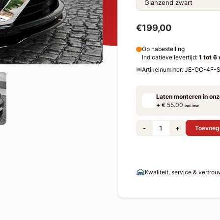
€199,00
Op nabestelling
Indicatieve levertijd:
1 tot 6
Artikelnummer: JE-GC-4F-
Laten monteren in on
+
€ 55.00
incl. btw
-
+
Toevoeg
Kwaliteit, service & vertro