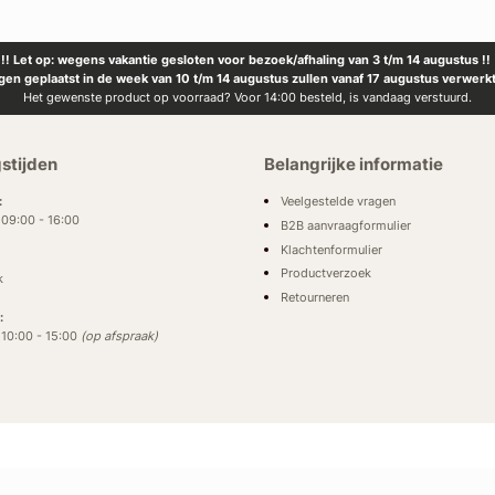
!! Let op: wegens vakantie gesloten voor bezoek/afhaling van 3 t/m 14 augustus !!
ngen geplaatst in de week van 10 t/m 14 augustus zullen vanaf 17 augustus verwerk
Het gewenste product op voorraad? Voor 14:00 besteld, is vandaag verstuurd.
stijden
Belangrijke informatie
Veelgestelde vragen
:
: 09:00 - 16:00
B2B aanvraagformulier
Klachtenformulier
Productverzoek
k
Retourneren
:
: 10:00 - 15:00
(op afspraak)