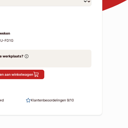
 weken
SU-FD1G
ze werkplaats?
en aan winkelwagen
uwd
Klantenbeoordelingen 9/10