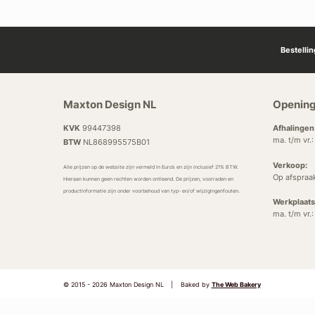
Bestelli
Maxton Design NL
Opening
KVK
99447398
Afhalingen
ma. t/m vr.
BTW
NL868995575B01
Verkoop:
Alle prijzen op de website zijn vermeld in Euro’s en zijn inclusief 21% BTW.
Op afspraa
Hieraan kunnen geen rechten worden ontleend. De prijzen, voorraden en
productinformatie zijn onder voorbehoud van typ- en/of wijzigingenfouten.
Werkplaats
ma. t/m vr.
© 2015 - 2026 Maxton Design NL
|
Baked by
The Web Bakery