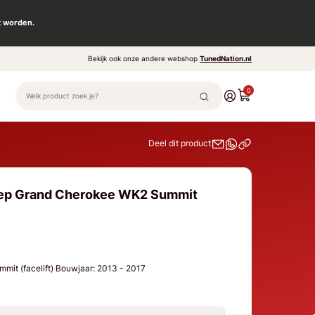
t worden.
Bekijk ook onze andere webshop
TunedNation.nl
0
Deel dit product
eep Grand Cherokee WK2 Summit
it (facelift) Bouwjaar: 2013 - 2017