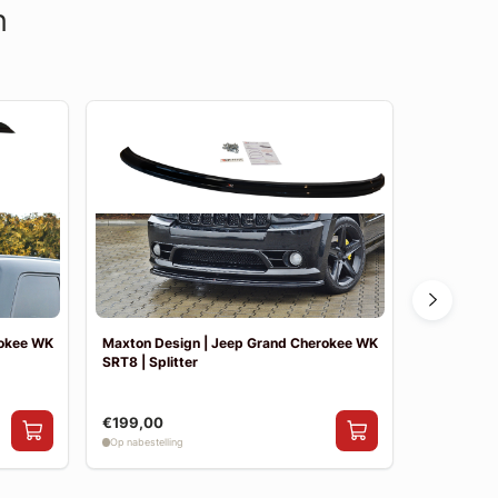
n
rokee WK
Maxton Design | Jeep Grand Cherokee WK
Maxton De
SRT8 | Splitter
Limited (FL
€199,00
€144,00
Op nabestelling
Op nabestelli