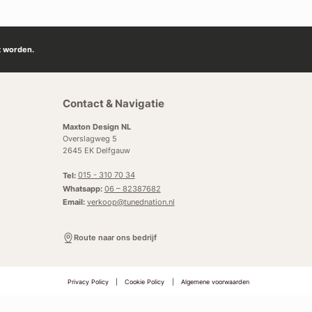
t worden.
Contact & Navigatie
Maxton Design NL
Overslagweg 5
2645 EK Delfgauw
Tel:
015 - 310 70 34
Whatsapp:
06 – 82387682
Email:
verkoop@tunednation.nl
Route naar ons bedrijf
Privacy Policy
|
Cookie Policy
|
Algemene voorwaarden