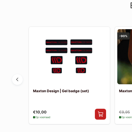
-90%
ss MK2
Maxton Design | Gel badge (set)
Maxton
€10,00
€9,95
Op voorraad
Op voor