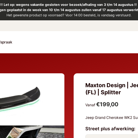
!! Let op: wegens vakantie gesloten voor bezoek/afhaling van 3 t/m 14 augustus !!
ngen geplaatst in de week van 10 t/m 14 augustus zullen vanaf 17 augustus verwerk
Het gewenste product op voorraad? Voor 14:00 besteld, is vandaag verstuurd.
fspraak
Maxton Design | J
(FL) | Splitter
€199,00
Vanaf
Jeep Grand Cherokee WK2 Summ
Street plus afwerking: