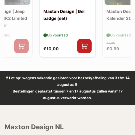
esign | Jeep
Maxton Design | Gel
Maxton Desig
 MK2 Limited
badge (set)
Kalender 202
itter
elling
Op voorraad
Op voorraad
€9,95
€10,00
€0,99
!! Let op: wegens vakantie gesloten voor bezoek/afhaling van 3 t/m 14
augustus !!
Bestellingen geplaatst tussen 7 en 17 augustus zullen vanaf 17
augustus verwerkt worden.
Maxton Design NL