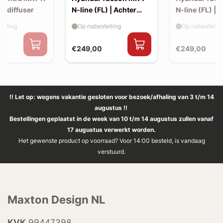
ro diffuser
N-line (FL) | Achter
N-line (FL) | S
splitters
elling
Op nabestelling
Op nabestellin
€249,00
€249,00
!! Let op: wegens vakantie gesloten voor bezoek/afhaling van 3 t/m 14
augustus !!
Bestellingen geplaatst in de week van 10 t/m 14 augustus zullen vanaf
17 augustus verwerkt worden.
Het gewenste product op voorraad? Voor 14:00 besteld, is vandaag
verstuurd.
Maxton Design NL
KVK
99447398