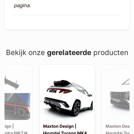
pagina.
Bekijk onze
gerelateerde
producten
esign |
Maxton Design |
Maxton Desig
Elantra MK7 N
Hyundai Tucson MK4
Hyundai Tuc