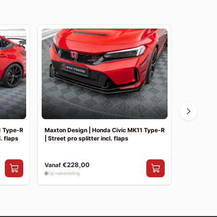
1 Type-R
Maxton Design | Honda Civic MK11 Type-R
Maxton Des
l. flaps
| Street pro splitter incl. flaps
| Street Pr
€228,00
€169,00
Vanaf
Op nabestelling
Op nabestelli