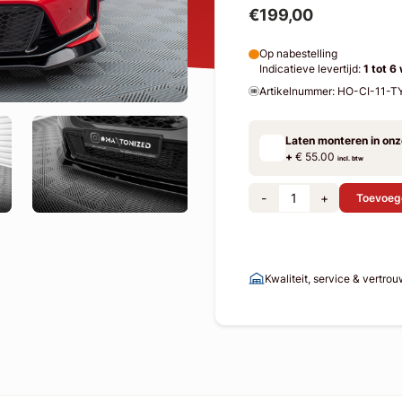
€199,00
Op nabestelling
Indicatieve levertijd:
1 tot 6
Artikelnummer: HO-CI-11-
Laten monteren in on
+
€ 55.00
incl. btw
-
+
Toevoeg
Kwaliteit, service & vertro