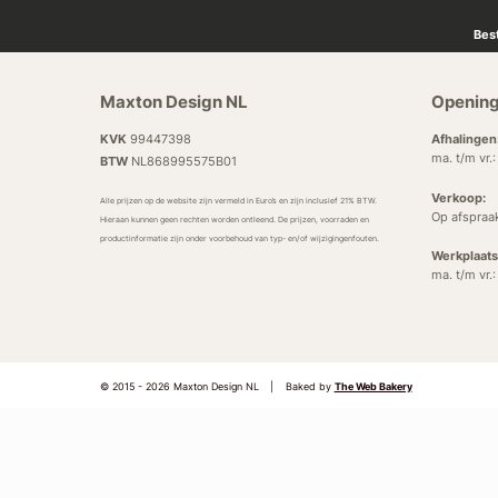
Bes
Maxton Design NL
Opening
KVK
99447398
Afhalingen
ma. t/m vr.
BTW
NL868995575B01
Verkoop:
Alle prijzen op de website zijn vermeld in Euro’s en zijn inclusief 21% BTW.
Op afspraa
Hieraan kunnen geen rechten worden ontleend. De prijzen, voorraden en
productinformatie zijn onder voorbehoud van typ- en/of wijzigingenfouten.
Werkplaats
ma. t/m vr.
© 2015 - 2026 Maxton Design NL
|
Baked by
The Web Bakery