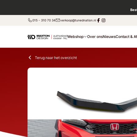
Bes
015 - 310 70 34
verkoop@tunednation.nl
Webshop
Over ons
Nieuws
Contact & A
Terug naar het overzicht