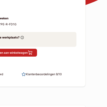
 weken
TYPE-R-FD1G
ze werkplaats?
en aan winkelwagen
uwd
Klantenbeoordelingen 9/10