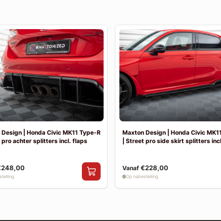
 Design | Honda Civic MK11 Type-R
Maxton Design | Honda Civic MK1
 pro achter splitters incl. flaps
| Street pro side skirt splitters inc
€248,00
€228,00
Vanaf
telling
Op nabestelling