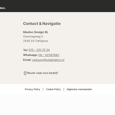
den.
Contact & Navigatie
Maxton Design NL
Overslagweg 5
2645 EK Delfgauw
Tel:
015 - 310 70 34
Whatsapp:
06 – 82387682
Email:
verkoop@tunednation.nl
Route naar ons bedrijf
Privacy Policy
|
Cookie Policy
|
Algemene voorwaarden