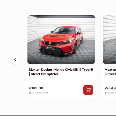
6
Maxton Design | Honda Civic MK11 Type-R
Maxton
| Street Pro splitter
| Street
€169,00
Vanaf
Op nabestelling
Op nabes