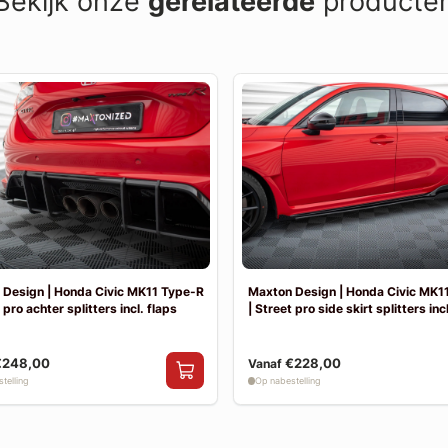
Bekijk onze
gerelateerde
producte
 Design | Honda Civic MK11 Type-R
Maxton Design | Honda Civic MK1
 pro achter splitters incl. flaps
| Street pro side skirt splitters inc
€248,00
€228,00
Vanaf
telling
Op nabestelling