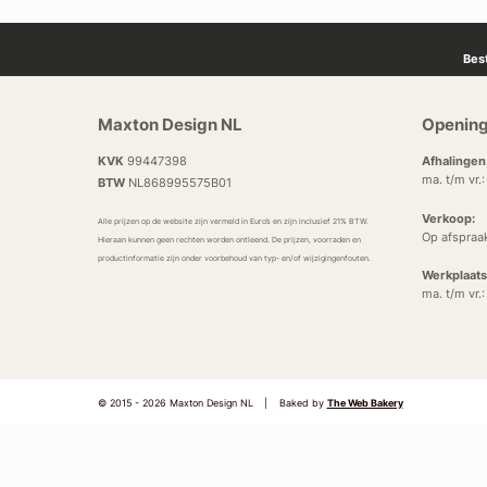
Bes
Maxton Design NL
Opening
KVK
99447398
Afhalingen
ma. t/m vr.
BTW
NL868995575B01
Verkoop:
Alle prijzen op de website zijn vermeld in Euro’s en zijn inclusief 21% BTW.
Op afspraa
Hieraan kunnen geen rechten worden ontleend. De prijzen, voorraden en
productinformatie zijn onder voorbehoud van typ- en/of wijzigingenfouten.
Werkplaats
ma. t/m vr.
© 2015 - 2026 Maxton Design NL
|
Baked by
The Web Bakery