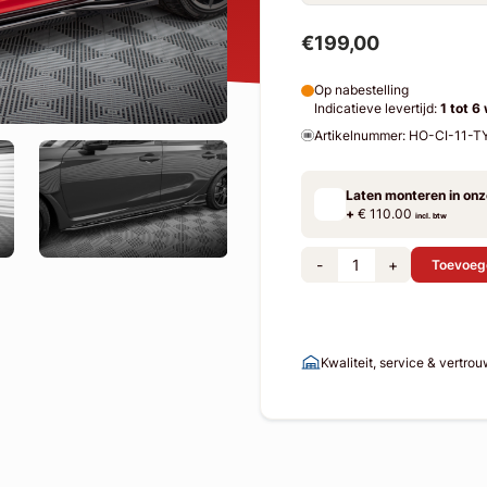
€199,00
Op nabestelling
Indicatieve levertijd:
1 tot 6
Artikelnummer: HO-CI-11-
Laten monteren in on
+
€ 110.00
incl. btw
-
+
Toevoeg
Kwaliteit, service & vertro