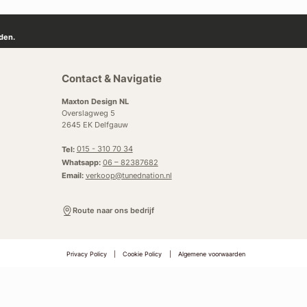
den.
Contact & Navigatie
Maxton Design NL
Overslagweg 5
2645 EK Delfgauw
Tel:
015 - 310 70 34
Whatsapp:
06 – 82387682
Email:
verkoop@tunednation.nl
Route naar ons bedrijf
Privacy Policy
|
Cookie Policy
|
Algemene voorwaarden