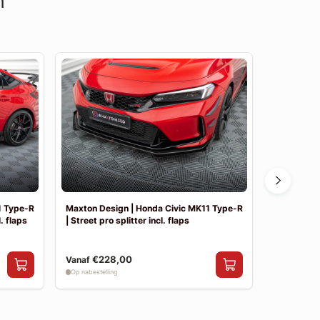
n
1 Type-R
Maxton Design | Honda Civic MK11 Type-R
Maxton Des
l. flaps
| Street pro splitter incl. flaps
| Street Pr
€228,00
€169,00
Vanaf
Op nabestelling
Op nabestelli