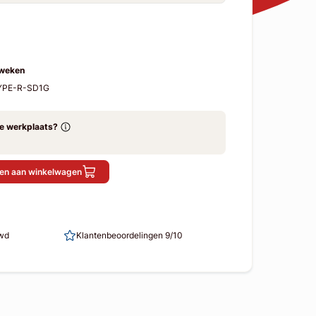
 weken
TYPE-R-SD1G
ze werkplaats?
en aan winkelwagen
uwd
Klantenbeoordelingen 9/10