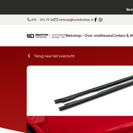
Bes
015 - 310 70 34
verkoop@tunednation.nl
Webshop
Over ons
Nieuws
Contact & A
Terug naar het overzicht