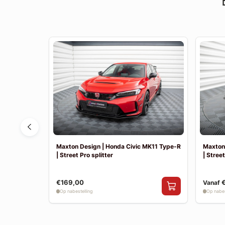
6
Maxton Design | Honda Civic MK11 Type-R
Maxton
| Street Pro splitter
| Street
€169,00
Vanaf
Op nabestelling
Op nabes