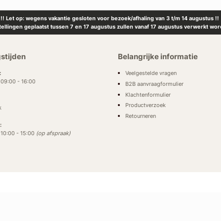
!! Let op: wegens vakantie gesloten voor bezoek/afhaling van 3 t/m 14 augustus !!
tellingen geplaatst tussen 7 en 17 augustus zullen vanaf 17 augustus verwerkt wor
stijden
Belangrijke informatie
Veelgestelde vragen
:
: 09:00 - 16:00
B2B aanvraagformulier
Klachtenformulier
Productverzoek
k
Retourneren
:
: 10:00 - 15:00
(op afspraak)