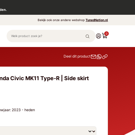
den.
Bekijk ook onze andere webshop
TunedNation.nl
0
Deel dit product
da Civic MK11 Type-R | Side skirt
uwjaar: 2023 - heden