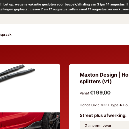
!! Let op: wegens vakantie gesloten voor bezoek/afhaling van 3 t/m 14 augustus !!
tellingen geplaatst tussen 7 en 17 augustus zullen vanaf 17 augustus verwerkt wor
fspraak
Maxton Design | Hon
splitters (v1)
€199,00
Vanaf
Honda Civic MK11 Type-R Bo
Street plus afwerking: