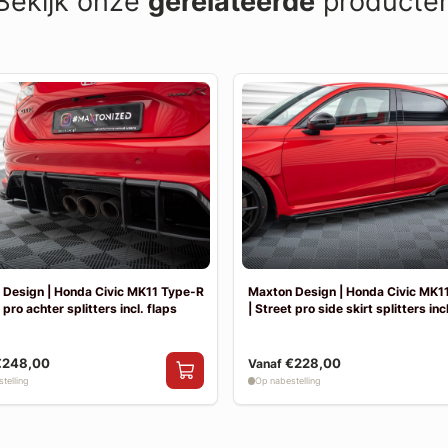
Bekijk onze
gerelateerde
producte
 Design | Honda Civic MK11 Type-R
Maxton Design | Honda Civic MK1
 pro achter splitters incl. flaps
| Street pro side skirt splitters inc
€248,00
€228,00
Vanaf
telling
Op nabestelling