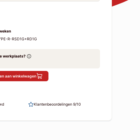
 weken
-TYPE-R-RSD1G+RD1G
ze werkplaats?
en aan winkelwagen
uwd
Klantenbeoordelingen 9/10