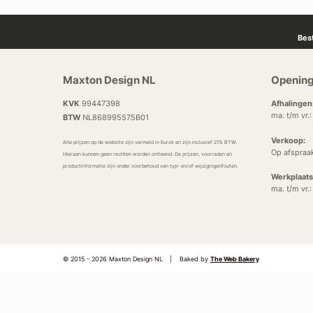
Bes
Maxton Design NL
Opening
KVK
99447398
Afhalingen
ma. t/m vr.
BTW
NL868995575B01
Verkoop:
Alle prijzen op de website zijn vermeld in Euro’s en zijn inclusief 21% BTW.
Op afspraa
Hieraan kunnen geen rechten worden ontleend. De prijzen, voorraden en
productinformatie zijn onder voorbehoud van typ- en/of wijzigingenfouten.
Werkplaats
ma. t/m vr.
© 2015 - 2026 Maxton Design NL
|
Baked by
The Web Bakery