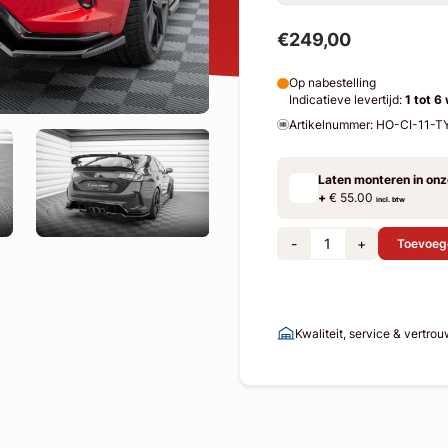
€249,00
Op nabestelling
Indicatieve levertijd:
1 tot 6
Artikelnummer: HO-CI-11
Laten monteren in on
+
€ 55.00
incl. btw
-
+
Toevoeg
Kwaliteit, service & vertro