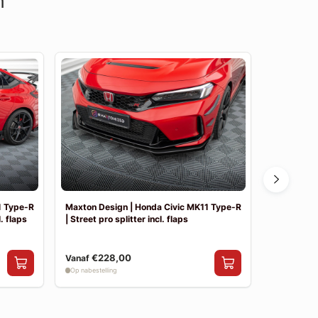
n
1 Type-R
Maxton Design | Honda Civic MK11 Type-R
Maxton Des
l. flaps
| Street pro splitter incl. flaps
| Street Pr
€228,00
€169,00
Vanaf
Op nabestelling
Op nabestelli