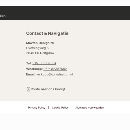
den.
Contact & Navigatie
Maxton Design NL
Overslagweg 5
2645 EK Delfgauw
Tel:
015 - 310 70 34
Whatsapp:
06 – 82387682
Email:
verkoop@tunednation.nl
Route naar ons bedrijf
Privacy Policy
|
Cookie Policy
|
Algemene voorwaarden