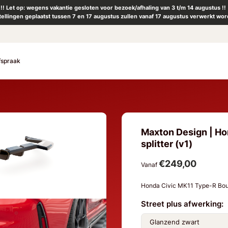
!! Let op: wegens vakantie gesloten voor bezoek/afhaling van 3 t/m 14 augustus !!
tellingen geplaatst tussen 7 en 17 augustus zullen vanaf 17 augustus verwerkt wor
fspraak
Maxton Design | Ho
splitter (v1)
€249,00
Vanaf
Honda Civic MK11 Type-R Bo
Street plus afwerking: