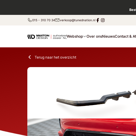
Bes
015 - 310 70 34
verkoop@tunednation.nl
Webshop
Over ons
Nieuws
Contact & A
Terug naar het overzicht