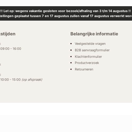
!! Let op: wegens vakantie gesloten voor bezoek/afhaling van 3 t/m 14 augustus !!
tellingen geplaatst tussen 7 en 17 augustus zullen vanaf 17 augustus verwerkt wor
stijden
Belangrijke informatie
Veelgestelde vragen
:
: 09:00 - 16:00
B2B aanvraagformulier
Klachtenformulier
Productverzoek
k
Retourneren
:
: 10:00 - 15:00
(op afspraak)