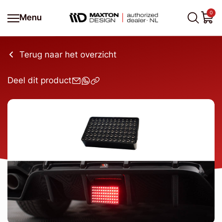
0
Menu
Terug naar het overzicht
Deel dit product