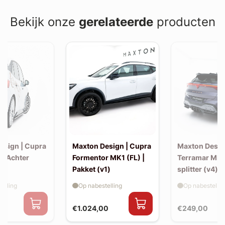
Bekijk onze
gerelateerde
producten
esign | Cupra
Maxton Design | Cupra
Maxton Desig
 | Achter
Formentor MK1 (FL) |
Terramar MK1
Pakket (v1)
splitter (v4) 
elling
Op nabestelling
Op nabestellin
€1.024,00
€249,00