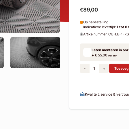
€89,00
Op nabestelling
Indicatieve levertijd:
1 tot 6
Artikelnummer: CU-LE-1-R
Laten monteren in on
+
€ 55.00
incl. btw
-
+
Toevoeg
Kwaliteit, service & vertro