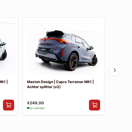
MK1 |
Maxton Design | Cupra Terramar MK1 |
Maxton Des
Achter splitter (v2)
€249,00
€10,00
Op voorraad
Op voorraad