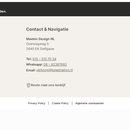
den.
Contact & Navigatie
Maxton Design NL
Overslagweg 5
2645 EK Delfgauw
Tel:
015 - 310 70 34
Whatsapp:
06 – 82387682
Email:
verkoop@tunednation.nl
Route naar ons bedrijf
Privacy Policy
|
Cookie Policy
|
Algemene voorwaarden