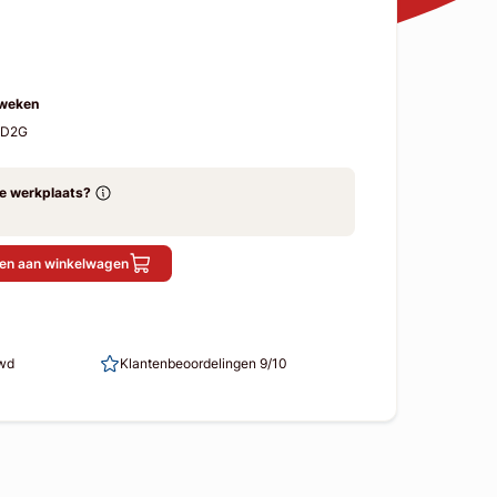
 weken
SD2G
ze werkplaats?
en aan winkelwagen
uwd
Klantenbeoordelingen 9/10