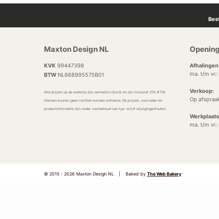
Bes
Maxton Design NL
Opening
KVK
99447398
Afhalingen
ma. t/m vr.
BTW
NL868995575B01
Verkoop:
Alle prijzen op de website zijn vermeld in Euro’s en zijn inclusief 21% BTW.
Op afspraa
Hieraan kunnen geen rechten worden ontleend. De prijzen, voorraden en
productinformatie zijn onder voorbehoud van typ- en/of wijzigingenfouten.
Werkplaats
ma. t/m vr.
© 2015 - 2026 Maxton Design NL
|
Baked by
The Web Bakery