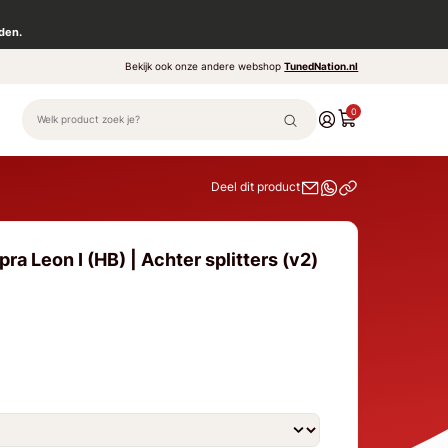
den.
Bekijk ook onze andere webshop
TunedNation.nl
0
Deel dit product
ra Leon I (HB) | Achter splitters (v2)