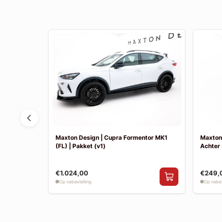
1 | Achter
Maxton Design | Cupra Formentor MK1
Maxton 
(FL) | Pakket (v1)
Achter 
€1.024,00
€249,
Op nabestelling
Op nabes