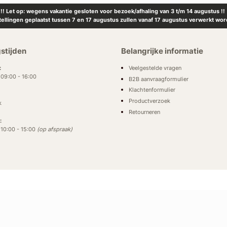
!! Let op: wegens vakantie gesloten voor bezoek/afhaling van 3 t/m 14 augustus !!
tellingen geplaatst tussen 7 en 17 augustus zullen vanaf 17 augustus verwerkt wor
stijden
Belangrijke informatie
Veelgestelde vragen
:
: 09:00 - 16:00
B2B aanvraagformulier
Klachtenformulier
Productverzoek
k
Retourneren
:
: 10:00 - 15:00
(op afspraak)