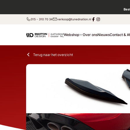
Bes
015 - 310 70 34
verkoop@tunednation.nl
Webshop
Over ons
Nieuws
Contact & A
Terug naar het overzicht