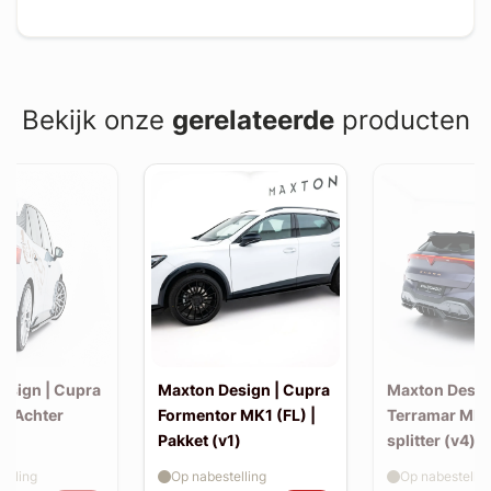
Bekijk onze
gerelateerde
producten
esign | Cupra
Maxton Design | Cupra
Maxton Desig
 | Achter
Formentor MK1 (FL) |
Terramar MK1
Pakket (v1)
splitter (v4) 
elling
Op nabestelling
Op nabestellin