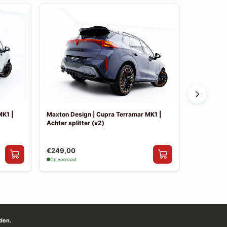
MK1 |
Maxton Design | Cupra Terramar MK1 |
Maxton Des
Achter splitter (v2)
€249,00
€10,00
Op voorraad
Op voorraad
den.