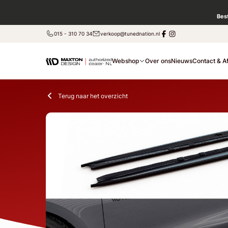
Bes
015 - 310 70 34
verkoop@tunednation.nl
Webshop
Over ons
Nieuws
Contact & A
Terug naar het overzicht