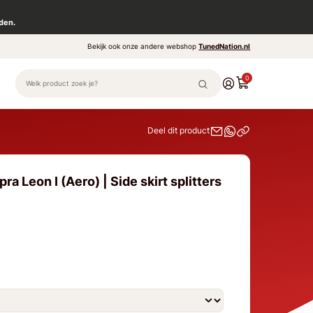
den.
Bekijk ook onze andere webshop
TunedNation.nl
0
Deel dit product
a Leon I (Aero) | Side skirt splitters