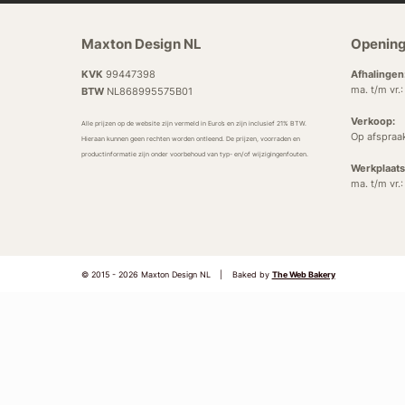
Maxton Design NL
Opening
KVK
99447398
Afhalingen
ma. t/m vr.
BTW
NL868995575B01
Verkoop:
Alle prijzen op de website zijn vermeld in Euro’s en zijn inclusief 21% BTW.
Op afspraa
Hieraan kunnen geen rechten worden ontleend. De prijzen, voorraden en
productinformatie zijn onder voorbehoud van typ- en/of wijzigingenfouten.
Werkplaats
ma. t/m vr.
© 2015 - 2026 Maxton Design NL
|
Baked by
The Web Bakery