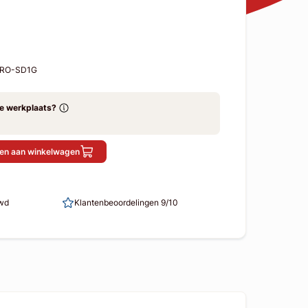
AERO-SD1G
ze werkplaats?
en aan winkelwagen
uwd
Klantenbeoordelingen 9/10