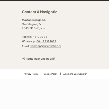
Contact & Navigatie
Maxton Design NL
Overslagweg 5
2645 EK Delfgauw
Tel:
015 - 310 70 34
Whatsapp:
06 – 82387682
Email:
verkoop@tunednation.nl
Route naar ons bedrijf
Privacy Policy
|
Cookie Policy
|
Algemene voorwaarden