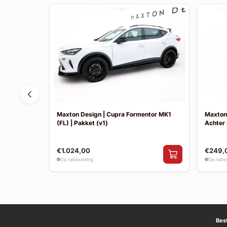
1 | Achter
Maxton Design | Cupra Formentor MK1
Maxton 
(FL) | Pakket (v1)
Achter 
€1.024,00
€249,
Op nabestelling
Op nabes
Bes