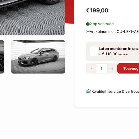
€199,00
2 op voorraad
Artikelnummer: CU-LE-1-
Laten monteren in on
+
€ 110.00
incl. btw
-
+
Toevoeg
Kwaliteit, service & vertro