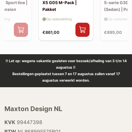
30 Sport line |
X5 G05 M-Pack |
5-serie G30 
xtension
Pakket
(Sedan) | Pak
elling
Op nabestelling
Op nabestellin
€861,00
€895,00
!! Let op: wegens vakantie gesloten voor bezoek/afhaling van 3 t/m 14
augustus !!
Bestellingen geplaatst tussen 7 en 17 augustus zullen vanaf 17
augustus verwerkt worden.
Maxton Design NL
KVK
99447398
BTW
NL868995575B01