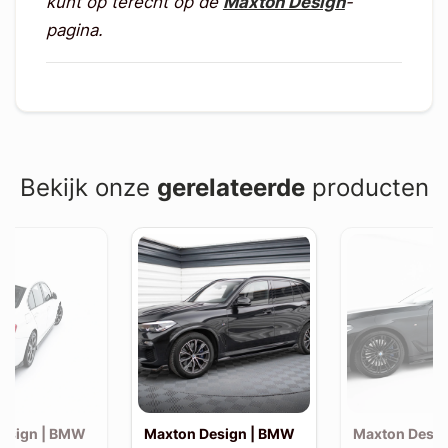
kunt op terecht op de
Maxton Design
-
pagina.
Bekijk onze
gerelateerde
producten
esign | BMW
Maxton Design | BMW
Maxton Desi