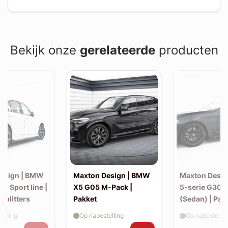
Bekijk onze
gerelateerde
producten
esign | BMW
Maxton Design | BMW
Maxton Desi
30 Sport line |
X5 G05 M-Pack |
5-serie G30 
 splitters
Pakket
(Sedan) | Pak
elling
Op nabestelling
Op nabestellin