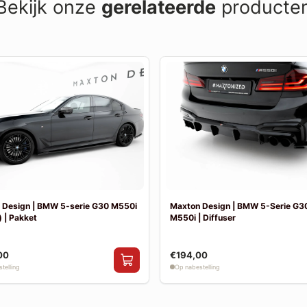
Bekijk onze
gerelateerde
producte
 Design | BMW 5-serie G30 M550i
Maxton Design | BMW 5-Serie G30
 | Pakket
M550i | Diffuser
00
€194,00
telling
Op nabestelling