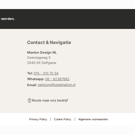
t worden.
Contact & Navigatie
Maxton Design NL
Overslagweg 5
2645 EK Delfgauw
Tel:
015 - 310 70 34
Whatsapp:
06 – 82387682
Email:
verkoop@tunednation.nl
Route naar ons bedrijf
Privacy Policy
|
Cookie Policy
|
Algemene voorwaarden