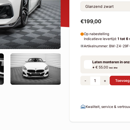
€199,00
Op nabestelling
Indicatieve levertijd:
1 tot 6
Artikelnummer: BM-Z4-29
Laten monteren in on
+
€ 55.00
incl. btw
-
+
Toevoeg
Kwaliteit, service & vertro