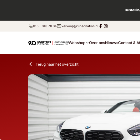
Bestelli
015 - 310 70 34
verkoop@tunednation.nl
Webshop
Over ons
Nieuws
Contact & A
Terug naar het overzicht