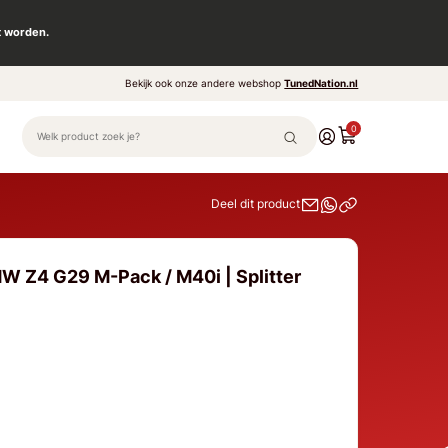
t worden.
Bekijk ook onze andere webshop
TunedNation.nl
0
Deel dit product
W Z4 G29 M-Pack / M40i | Splitter