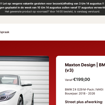
!! Let op: wegens vakantie gesloten voor bezoek/afhaling van 3 t/m 14 augustus !!
ngen geplaatst in de week van 10 t/m 14 augustus zullen vanaf 17 augustus verwerk
Het gewenste product op voorraad? Voor 14:00 besteld, is vandaag verstuurd.
fspraak
Maxton Design | BM
(v3)
€199,00
Vanaf
BMW Z4 G29 M-Pack / M40i
Bouwjaar: 2018 - 2026
Street plus afwerking: