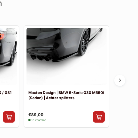
n
 / G31
Maxton Design | BMW 5-Serie G30 M550i
Maxton De
(Sedan) | Achter splitters
Pakket
€89,00
€841,00
Op voorraad
Op voorraad