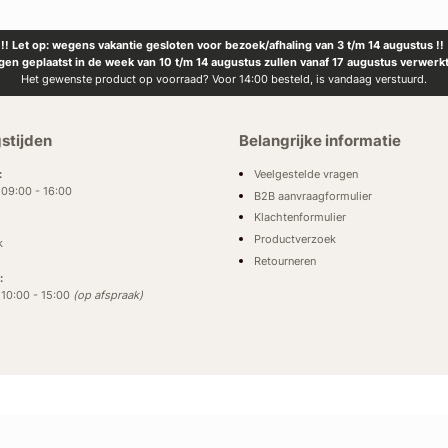
!! Let op: wegens vakantie gesloten voor bezoek/afhaling van 3 t/m 14 augustus !!
ngen geplaatst in de week van 10 t/m 14 augustus zullen vanaf 17 augustus verwerk
Het gewenste product op voorraad? Voor 14:00 besteld, is vandaag verstuurd.
stijden
Belangrijke informatie
Veelgestelde vragen
:
: 09:00 - 16:00
B2B aanvraagformulier
Klachtenformulier
Productverzoek
k
Retourneren
:
: 10:00 - 15:00
(op afspraak)