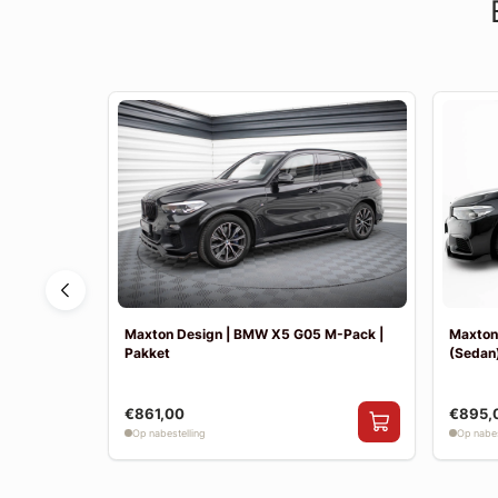
F30 Sport
Maxton Design | BMW X5 G05 M-Pack |
Maxton
Pakket
(Sedan)
€861,00
€895,
Op nabestelling
Op nabes