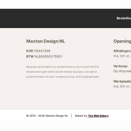
Bestelli
Maxton Design NL
Opening
KVK
99447398
Afhalingen
ma. t/m vr.
BTW
NL868995575B01
Verkoop:
Alle prijzen op de website zijn vermeld in Euro’s en zijn inclusief 21% BTW.
Op afspraa
Hieraan kunnen geen rechten worden ontleend. De prijzen, voorraden en
productinformatie zijn onder voorbehoud van typ- en/of wijzigingenfouten.
Werkplaats
ma. t/m vr.
© 2015 - 2026 Maxton Design NL
|
Baked by
The Web Bakery