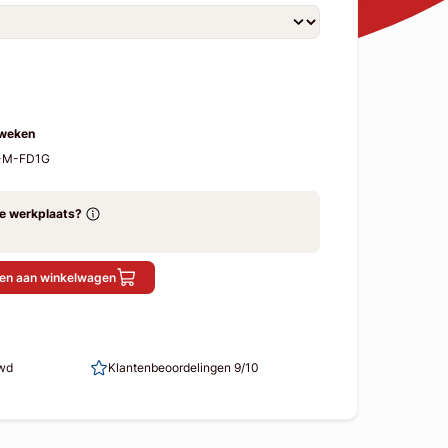
 weken
F-M-FD1G
ze werkplaats?
en aan winkelwagen
uwd
Klantenbeoordelingen 9/10