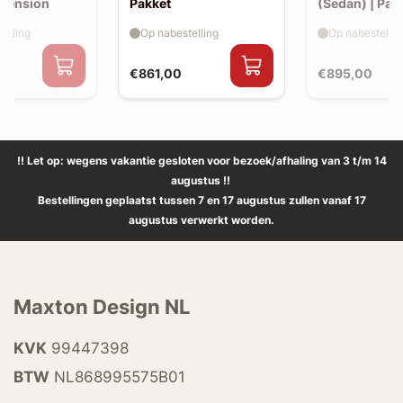
xtension
Pakket
(Sedan) | Pak
elling
Op nabestelling
Op nabestellin
€861,00
€895,00
!! Let op: wegens vakantie gesloten voor bezoek/afhaling van 3 t/m 14
augustus !!
Bestellingen geplaatst tussen 7 en 17 augustus zullen vanaf 17
augustus verwerkt worden.
Maxton Design NL
KVK
99447398
BTW
NL868995575B01