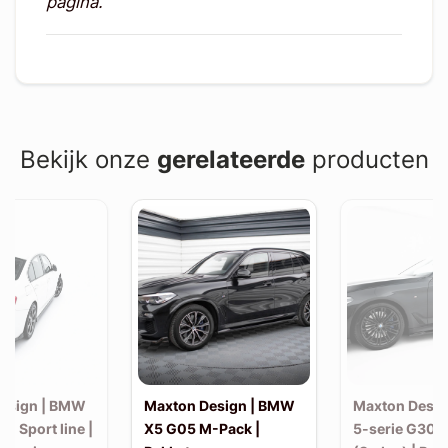
pagina.
Bekijk onze
gerelateerde
producten
esign | BMW
Maxton Design | BMW
Maxton Desi
30 Sport line |
X5 G05 M-Pack |
5-serie G30 