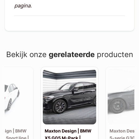
pagina.
Bekijk onze
gerelateerde
producten
esign | BMW
Maxton Design | BMW
Maxton Desi
30 Sport line |
X5 G05 M-Pack |
5-serie G30 