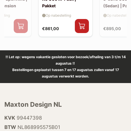
xtension
Pakket
(Sedan) | Pak
elling
Op nabestelling
Op nabestellin
€861,00
€895,00
!! Let op: wegens vakantie gesloten voor bezoek/afhaling van 3 t/m 14
augustus !!
Bestellingen geplaatst tussen 7 en 17 augustus zullen vanaf 17
augustus verwerkt worden.
Maxton Design NL
KVK
99447398
BTW
NL868995575B01