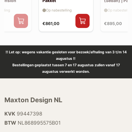
xtension
Pakket
(Sedan) | Pak
elling
Op nabestelling
Op nabestellin
€861,00
€895,00
!! Let op: wegens vakantie gesloten voor bezoek/afhaling van 3 t/m 14
augustus !!
Bestellingen geplaatst tussen 7 en 17 augustus zullen vanaf 17
augustus verwerkt worden.
Maxton Design NL
KVK
99447398
BTW
NL868995575B01