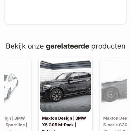
Bekijk onze
gerelateerde
producten
esign | BMW
Maxton Design | BMW
Maxton Desi
30 Sport line |
X5 G05 M-Pack |
5-serie G30 