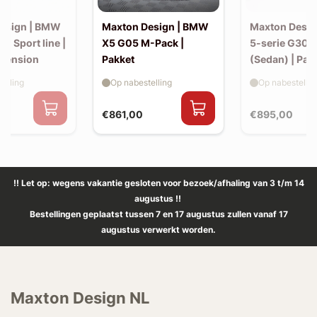
esign | BMW
Maxton Design | BMW
Maxton Desi
30 Sport line |
X5 G05 M-Pack |
5-serie G30 
xtension
Pakket
(Sedan) | Pak
elling
Op nabestelling
Op nabestellin
€861,00
€895,00
!! Let op: wegens vakantie gesloten voor bezoek/afhaling van 3 t/m 14
augustus !!
Bestellingen geplaatst tussen 7 en 17 augustus zullen vanaf 17
augustus verwerkt worden.
Maxton Design NL