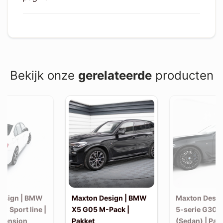
Bekijk onze
gerelateerde
producten
esign | BMW
Maxton Design | BMW
Maxton Desi
30 Sport line |
X5 G05 M-Pack |
5-serie G30 
xtension
Pakket
(Sedan) | Pak