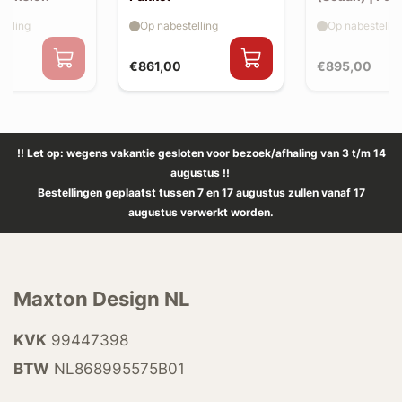
elling
Op nabestelling
Op nabestellin
€861,00
€895,00
!! Let op: wegens vakantie gesloten voor bezoek/afhaling van 3 t/m 14
augustus !!
Bestellingen geplaatst tussen 7 en 17 augustus zullen vanaf 17
augustus verwerkt worden.
Maxton Design NL
KVK
99447398
BTW
NL868995575B01