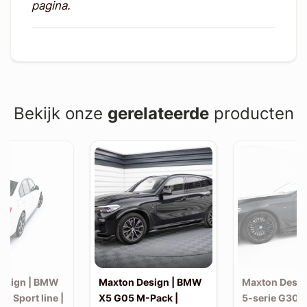
pagina.
Bekijk onze
gerelateerde
producten
esign | BMW
Maxton Design | BMW
Maxton Desi
30 Sport line |
X5 G05 M-Pack |
5-serie G30 