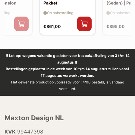
xtension
Pakket
(Sedan) | Pak
elling
Op nabestelling
Op nabestellin
€861,00
€895,00
!! Let op: wegens vakantie gesloten voor bezoek/afhaling van 3 t/m 14
augustus !!
Bestellingen geplaatst in de week van 10 t/m 14 augustus zullen vanaf
17 augustus verwerkt worden.
Het gewenste product op voorraad? Voor 14:00 besteld, is vandaag
verstuurd.
Maxton Design NL
KVK
99447398