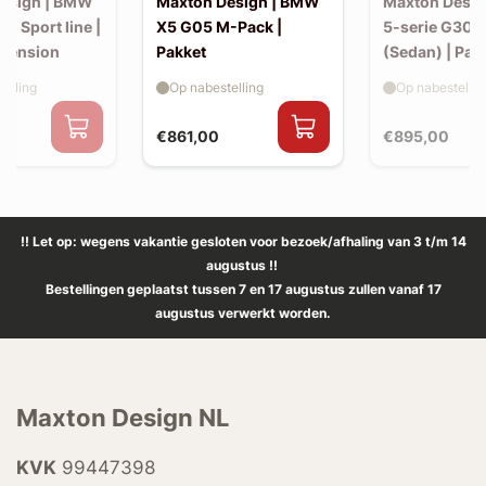
esign | BMW
Maxton Design | BMW
Maxton Desi
30 Sport line |
X5 G05 M-Pack |
5-serie G30 
xtension
Pakket
(Sedan) | Pak
elling
Op nabestelling
Op nabestellin
€861,00
€895,00
!! Let op: wegens vakantie gesloten voor bezoek/afhaling van 3 t/m 14
augustus !!
Bestellingen geplaatst tussen 7 en 17 augustus zullen vanaf 17
augustus verwerkt worden.
Maxton Design NL
KVK
99447398