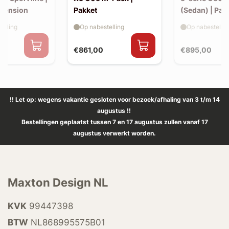
xtension
Pakket
(Sedan) | Pak
elling
Op nabestelling
Op nabestellin
€861,00
€895,00
!! Let op: wegens vakantie gesloten voor bezoek/afhaling van 3 t/m 14
augustus !!
Bestellingen geplaatst tussen 7 en 17 augustus zullen vanaf 17
augustus verwerkt worden.
Maxton Design NL
KVK
99447398
BTW
NL868995575B01