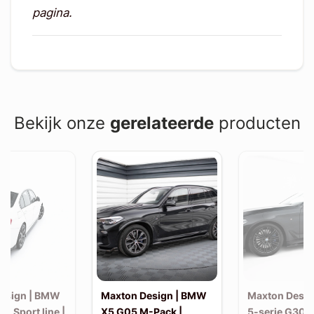
pagina.
Bekijk onze
gerelateerde
producten
esign | BMW
Maxton Design | BMW
Maxton Desi
30 Sport line |
X5 G05 M-Pack |
5-serie G30 